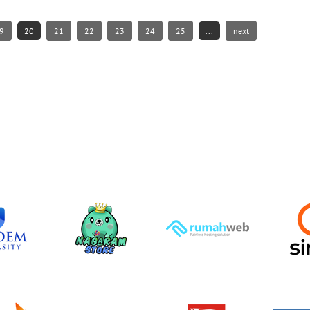
9
20
21
22
23
24
25
...
next