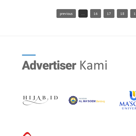
previous
...
16
17
18
1