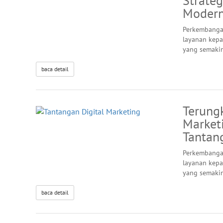
Strateg
Moder
Perkembanga
layanan kepa
yang semaki
baca detail
Terung
Market
Tantan
Perkembanga
layanan kepa
yang semaki
baca detail