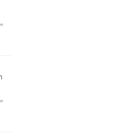
an
n
an