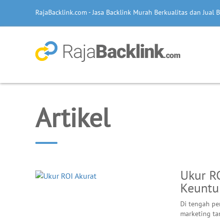
RajaBacklink.com - Jasa Backlink Murah Berkualitas dan Jual B
Artikel
Ukur R
Keuntun
Di tengah pe
marketing ta