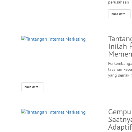
perusahaan
baca detail
Tantan
Inilah
Memena
Perkembanga
layanan kepa
yang semaki
baca detail
Gempur
Saatny
Adaptif