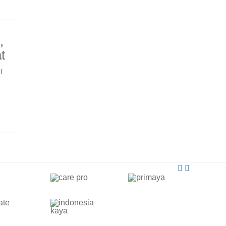
,
t
l