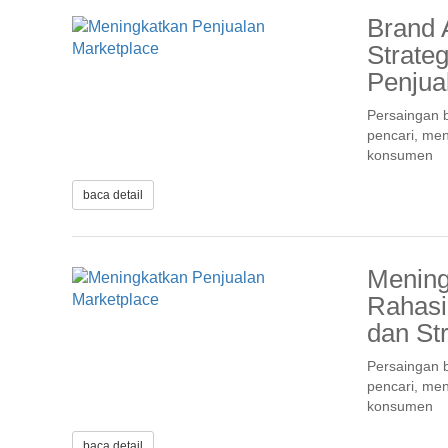
Brand 
Strate
Penjua
Persaingan b
pencari, men
konsumen
baca detail
Mening
Rahasi
dan St
Persaingan b
pencari, men
konsumen
baca detail