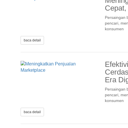
Mening
Cepat,
Persaingan b
pencari, men
konsumen
baca detail
Efekti
Cerdas
Era Dig
Persaingan b
pencari, men
konsumen
baca detail