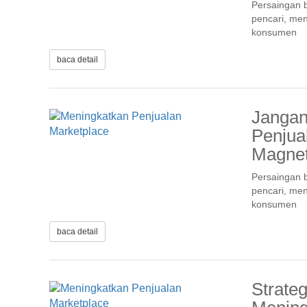
Persaingan b
pencari, men
konsumen
baca detail
Jangan
Penjua
Magnet
Persaingan b
pencari, men
konsumen
baca detail
Strate