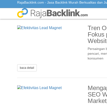
Artikel
RajaBacklink.com - Jasa Backlink Murah Berkualitas dan Jua
Tren O
Fokus 
Websit
Persaingan b
pencari, men
konsumen
baca detail
Mengap
SEO We
Market