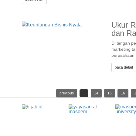
Ukur RO
dan Ra
Di tengah pe
marketing t
perusahaan
baca detail
previous
...
14
15
16