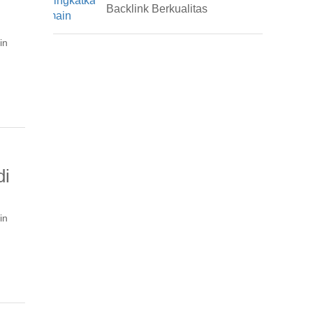
Backlink Berkualitas
in
di
in