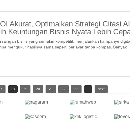
I Akurat, Optimalkan Strategi Citasi AI
ih Keuntungan Bisnis Nyata Lebih Cepa
rsaingan bisnis yang semakin kompetitif, menjalankan kampanye digita
anpa mengukur hasilnya sama seperti berlayar tanpa kompas. Banyak
17
18
19
20
21
22
23
...
next