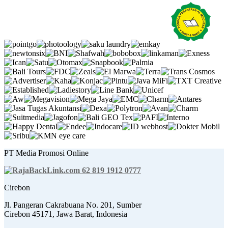
PT Media Promosi Online
62 819 1912 0777
Cirebon
Jl. Pangeran Cakrabuana No. 201, Sumber
Cirebon 45171, Jawa Barat, Indonesia