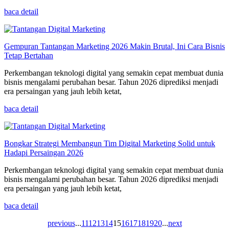
baca detail
Gempuran Tantangan Marketing 2026 Makin Brutal, Ini Cara Bisnis
Tetap Bertahan
Perkembangan teknologi digital yang semakin cepat membuat dunia
bisnis mengalami perubahan besar. Tahun 2026 diprediksi menjadi
era persaingan yang jauh lebih ketat,
baca detail
Bongkar Strategi Membangun Tim Digital Marketing Solid untuk
Hadapi Persaingan 2026
Perkembangan teknologi digital yang semakin cepat membuat dunia
bisnis mengalami perubahan besar. Tahun 2026 diprediksi menjadi
era persaingan yang jauh lebih ketat,
baca detail
previous
...
11
12
13
14
15
16
17
18
19
20
...
next