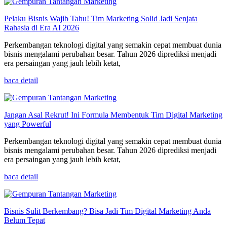
Pelaku Bisnis Wajib Tahu! Tim Marketing Solid Jadi Senjata
Rahasia di Era AI 2026
Perkembangan teknologi digital yang semakin cepat membuat dunia
bisnis mengalami perubahan besar. Tahun 2026 diprediksi menjadi
era persaingan yang jauh lebih ketat,
baca detail
Jangan Asal Rekrut! Ini Formula Membentuk Tim Digital Marketing
yang Powerful
Perkembangan teknologi digital yang semakin cepat membuat dunia
bisnis mengalami perubahan besar. Tahun 2026 diprediksi menjadi
era persaingan yang jauh lebih ketat,
baca detail
Bisnis Sulit Berkembang? Bisa Jadi Tim Digital Marketing Anda
Belum Tepat