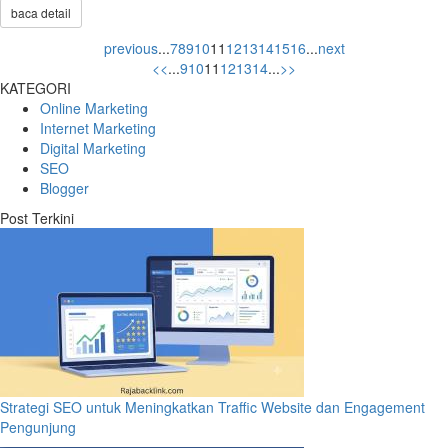
baca detail
previous
...
7
8
9
10
11
12
13
14
15
16
...
next
<<
...
9
10
11
12
13
14
...
>>
KATEGORI
Online Marketing
Internet Marketing
Digital Marketing
SEO
Blogger
Post Terkini
Strategi SEO untuk Meningkatkan Traffic Website dan Engagement
Pengunjung