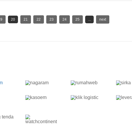
19
20
21
22
23
24
25
...
next