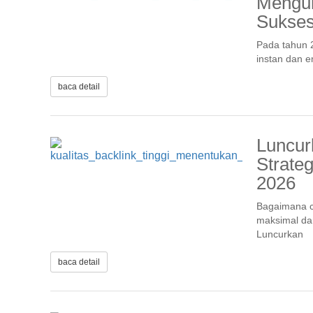
Menguk
Sukses
Pada tahun 2
instan dan 
baca detail
Luncur
Strate
2026
Bagaimana c
maksimal dar
Luncurkan
baca detail