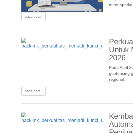
mendapatkan
baca detail
Perkua
Untuk 
2026
Pada April 2
geofencing 
regional.
baca detail
Kemba
Automa
Penjua