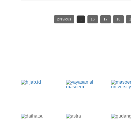
previous
...
16
17
18