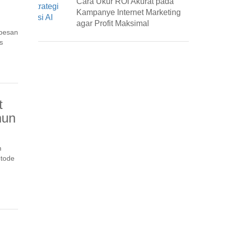
Cara Ukur ROI Akurat pada
Kampanye Internet Marketing
agar Profit Maksimal
 pesan
s
t
hun
n
etode