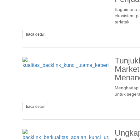
Bagaimana c
ekosistem p
terletak
baca detail
Tunjuk
Market
Menang
Menghadapi p
untuk seger
baca detail
Ungkap