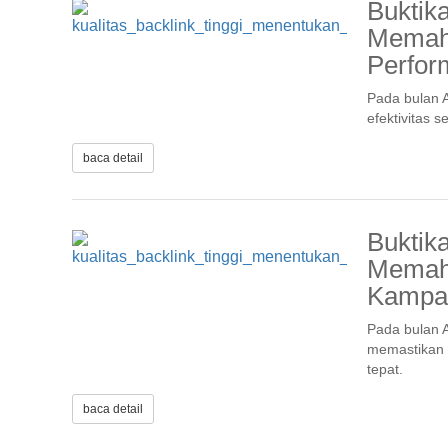
Buktik
Memaha
Perfo
Pada bulan A
efektivitas 
baca detail
Buktik
Memaha
Kampan
Pada bulan A
memastikan 
tepat.
baca detail