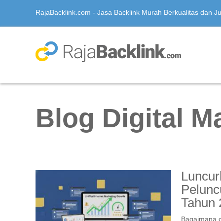
RajaBacklink.com - Jasa Backlink Murah Berkualitas dan Jua
Blog Digital M
Luncur
Pelunc
Tahun 
Bagaimana c