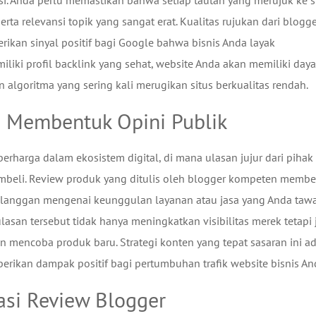
i. Anda perlu memastikan bahwa setiap tautan yang merujuk ke s
rta relevansi topik yang sangat erat. Kualitas rujukan dari blogg
ikan sinyal positif bagi Google bahwa bisnis Anda layak
ki profil backlink yang sehat, website Anda akan memiliki daya
algoritma yang sering kali merugikan situs berkualitas rendah.
m Membentuk Opini Publik
harga dalam ekosistem digital, di mana ulasan jujur dari pihak
embeli. Review produk yang ditulis oleh blogger kompeten membe
elanggan mengenai keunggulan layanan atau jasa yang Anda tawa
ulasan tersebut tidak hanya meningkatkan visibilitas merek tetapi
encoba produk baru. Strategi konten yang tepat sasaran ini a
erikan dampak positif bagi pertumbuhan trafik website bisnis An
kasi Review Blogger