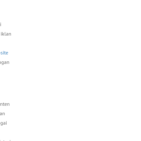
i
 iklan
site
logan
onten
tan
agai