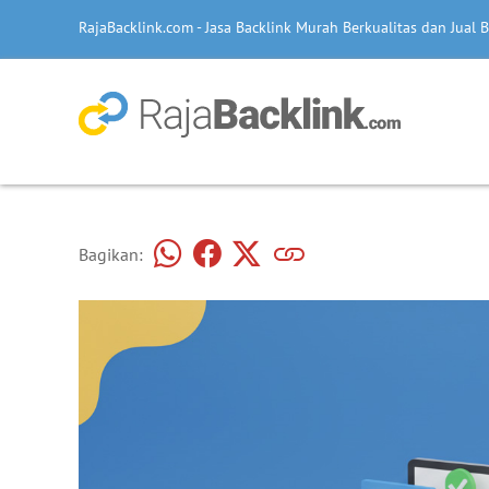
RajaBacklink.com - Jasa Backlink Murah Berkualitas dan Jual B
Bagikan: