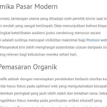
amika Pasar Modern
masi, tantangan utama yang dihadapi oleh pemilik bisnis saat in
tas rendah yang sangat berlimpah. Data menunjukkan bahwa biaya
tingkat keterlibatan audiens justru cenderung menurun secara
ni adalah sulitnya mencapai visibilitas maksimal bagi
Promosi web
. Masyarakat kini lebih menghargai autentisitas ulasan daripada s
ang relevan bagi kebutuhan mereka sehari hari.
 Pemasaran Organik
trafik adalah dengan menerapkan pendekatan berbasis otoritas k
l. Anda harus fokus pada optimasi web yang mengutamakan kecepa
mberikan peringkat yang jauh lebih stabil dan bertahan lama. Seb
galihkan fokus mereka pada pembuatan artikel edukatif yang