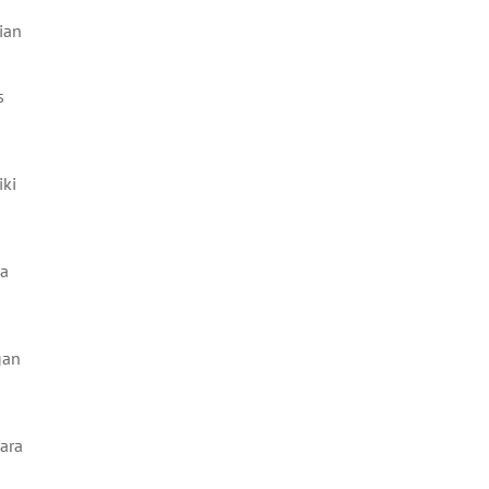
ian
a
s
iki
da
gan
ara