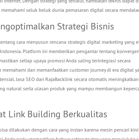
 internet. Dengan strategi yang terukur, hambatan teknis dapat di
ng memahami seluk beluk dunia pemasaran digital secara mendala
ngoptimalkan Strategi Bisnis
tang cara menyusun rencana strategis digital marketing yang ef
 Indonesia. Platform ini memberikan pengantar tentang konvergen
astikan setiap upaya promosi Anda saling terintegrasi secara
ah memahami dan memanfaatkan customer journey di era digital y
ensial. Jasa SEO dari RajaBacklink secara otomatis meningkatkan
ang natural serta ulasan produk yang mampu membangun keperc
 Link Building Berkualitas
isa dilakukan dengan cara yang instan karena mesin pencari kini