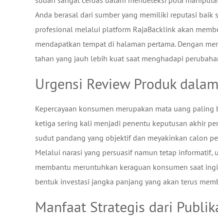
sudah sangat cerdas dalam mendeteksi pola manipulas
Anda berasal dari sumber yang memiliki reputasi baik se
profesional melalui platform RajaBacklink akan member
mendapatkan tempat di halaman pertama. Dengan memili
tahan yang jauh lebih kuat saat menghadapi perubahan 
Urgensi Review Produk dala
Kepercayaan konsumen merupakan mata uang paling ber
ketiga sering kali menjadi penentu keputusan akhir p
sudut pandang yang objektif dan meyakinkan calon p
Melalui narasi yang persuasif namun tetap informatif, 
membantu meruntuhkan keraguan konsumen saat ingin m
bentuk investasi jangka panjang yang akan terus memb
Manfaat Strategis dari Publi