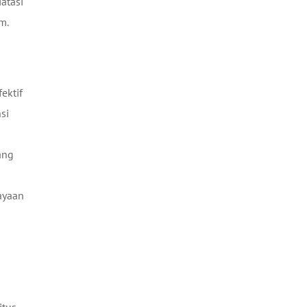
atasi
m.
ektif
si
ang
ayaan