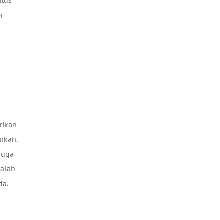
itus
er
rikan
rkan.
 juga
dalah
da.