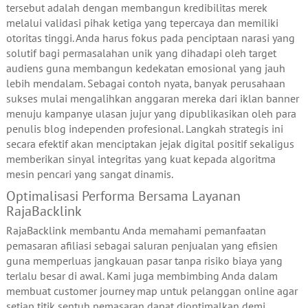
tersebut adalah dengan membangun kredibilitas merek
melalui validasi pihak ketiga yang tepercaya dan memiliki
otoritas tinggi. Anda harus fokus pada penciptaan narasi yang
solutif bagi permasalahan unik yang dihadapi oleh target
audiens guna membangun kedekatan emosional yang jauh
lebih mendalam. Sebagai contoh nyata, banyak perusahaan
sukses mulai mengalihkan anggaran mereka dari iklan banner
menuju kampanye ulasan jujur yang dipublikasikan oleh para
penulis blog independen profesional. Langkah strategis ini
secara efektif akan menciptakan jejak digital positif sekaligus
memberikan sinyal integritas yang kuat kepada algoritma
mesin pencari yang sangat dinamis.
Optimalisasi Performa Bersama Layanan
RajaBacklink
RajaBacklink membantu Anda memahami pemanfaatan
pemasaran afiliasi sebagai saluran penjualan yang efisien
guna memperluas jangkauan pasar tanpa risiko biaya yang
terlalu besar di awal. Kami juga membimbing Anda dalam
membuat customer journey map untuk pelanggan online agar
setiap titik sentuh pemasaran dapat dioptimalkan demi