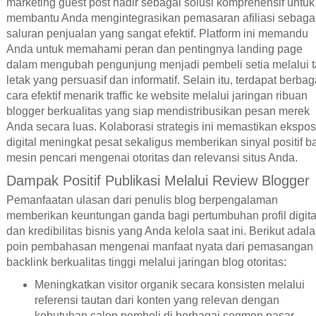
marketing guest post hadir sebagai solusi komprehensif untuk
membantu Anda mengintegrasikan pemasaran afiliasi sebaga
saluran penjualan yang sangat efektif. Platform ini memandu
Anda untuk memahami peran dan pentingnya landing page
dalam mengubah pengunjung menjadi pembeli setia melalui t
letak yang persuasif dan informatif. Selain itu, terdapat berbag
cara efektif menarik traffic ke website melalui jaringan ribuan
blogger berkualitas yang siap mendistribusikan pesan merek
Anda secara luas. Kolaborasi strategis ini memastikan ekspos
digital meningkat pesat sekaligus memberikan sinyal positif b
mesin pencari mengenai otoritas dan relevansi situs Anda.
Dampak Positif Publikasi Melalui Review Blogger
Pemanfaatan ulasan dari penulis blog berpengalaman
memberikan keuntungan ganda bagi pertumbuhan profil digita
dan kredibilitas bisnis yang Anda kelola saat ini. Berikut adal
poin pembahasan mengenai manfaat nyata dari pemasangan
backlink berkualitas tinggi melalui jaringan blog otoritas:
Meningkatkan visitor organik secara konsisten melalui
referensi tautan dari konten yang relevan dengan
kebutuhan calon pembeli di berbagai segmen pasar.