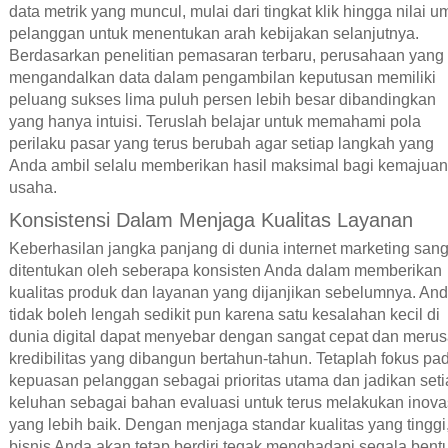
data metrik yang muncul, mulai dari tingkat klik hingga nilai u
pelanggan untuk menentukan arah kebijakan selanjutnya.
Berdasarkan penelitian pemasaran terbaru, perusahaan yang
mengandalkan data dalam pengambilan keputusan memiliki
peluang sukses lima puluh persen lebih besar dibandingkan
yang hanya intuisi. Teruslah belajar untuk memahami pola
perilaku pasar yang terus berubah agar setiap langkah yang
Anda ambil selalu memberikan hasil maksimal bagi kemajuan
usaha.
Konsistensi Dalam Menjaga Kualitas Layanan
Keberhasilan jangka panjang di dunia internet marketing sang
ditentukan oleh seberapa konsisten Anda dalam memberikan
kualitas produk dan layanan yang dijanjikan sebelumnya. An
tidak boleh lengah sedikit pun karena satu kesalahan kecil di
dunia digital dapat menyebar dengan sangat cepat dan meru
kredibilitas yang dibangun bertahun-tahun. Tetaplah fokus pa
kepuasan pelanggan sebagai prioritas utama dan jadikan set
keluhan sebagai bahan evaluasi untuk terus melakukan inova
yang lebih baik. Dengan menjaga standar kualitas yang tinggi
bisnis Anda akan tetap berdiri tegak menghadapi segala bent