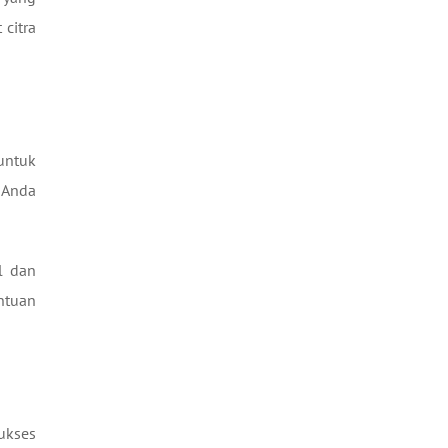
 citra
untuk
 Anda
l dan
ntuan
ukses