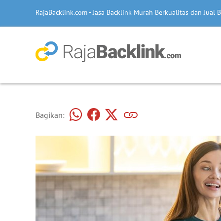
RajaBacklink.com - Jasa Backlink Murah Berkualitas dan Jual B
Bagikan: