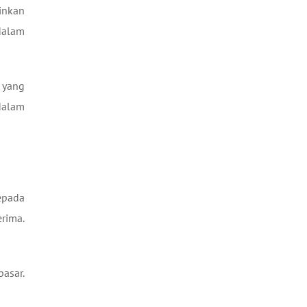
inkan
dalam
 yang
dalam
epada
rima.
pasar.