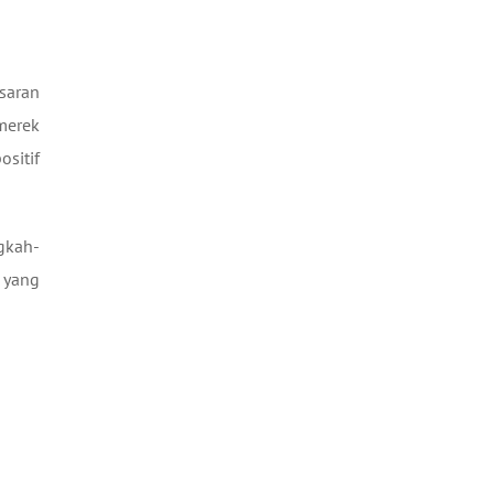
saran
 merek
sitif
gkah-
 yang