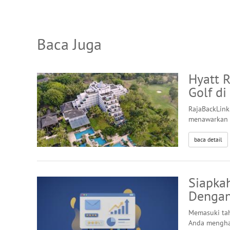
Baca Juga
Hyatt 
Golf di
RajaBackLink
menawarkan k
baca detail
Siapka
Dengan
Memasuki tah
Anda menghad