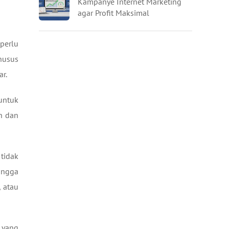
Kampanye Internet Marketing
agar Profit Maksimal
perlu
husus
r.
untuk
n dan
tidak
ingga
 atau
 yang