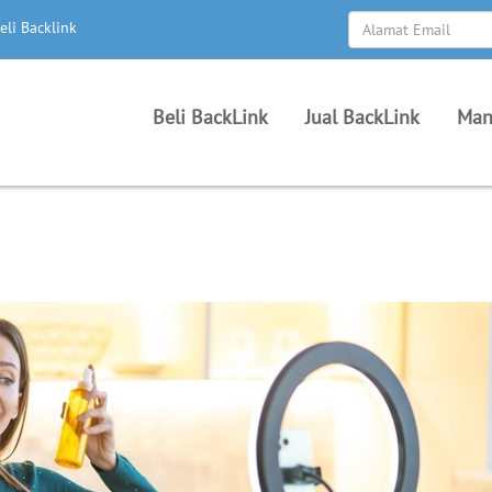
eli Backlink
Beli BackLink
Jual BackLink
Man