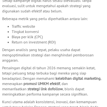
Setiap kampanye digital harus selalu dievaluasi. Tanpa
evaluasi, sulit untuk mengetahui apakah strategi yang
digunakan sudah efektif atau belum.
Beberapa metrik yang perlu diperhatikan antara lain:
Traffic website
Tingkat konversi
Biaya per klik (CPC)
Return on investment (ROI)
Dengan analisis yang tepat, pelaku usaha dapat
mengoptimalkan strategi dan menghindari pemborosan
anggaran.
Persaingan digital di tahun 2026 memang semakin ketat,
tetapi peluang tetap terbuka bagi mereka yang siap
beradaptasi. Dengan memahami
kelebihan digital marketing
,
menerapkan
promosi UMKM efektif
, dan
memanfaatkan
strategi link dofollow
, bisnis dapat
meningkatkan performa kampanye secara signifikan.
Kunci utama adalah konsistensi, inovasi, dan kemampuan
untuk terus belajar. Dengan strategi yang tepat, bisnis Anda