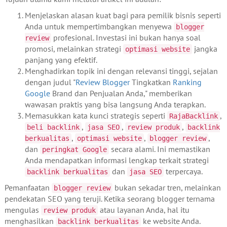
Menjelaskan alasan kuat bagi para pemilik bisnis seperti
Anda untuk mempertimbangkan menyewa
blogger
profesional. Investasi ini bukan hanya soal
review
promosi, melainkan strategi
jangka
optimasi website
panjang yang efektif.
Menghadirkan topik ini dengan relevansi tinggi, sejalan
dengan judul "
Review Blogger
Tingkatkan
Ranking
Google
Brand dan Penjualan Anda," memberikan
wawasan praktis yang bisa langsung Anda terapkan.
Memasukkan kata kunci strategis seperti
,
RajaBacklink
,
,
,
beli backlink
jasa SEO
review produk
backlink
,
,
,
berkualitas
optimasi website
blogger review
dan
secara alami. Ini memastikan
peringkat Google
Anda mendapatkan informasi lengkap terkait strategi
dan
terpercaya.
backlink berkualitas
jasa SEO
Pemanfaatan
bukan sekadar tren, melainkan
blogger review
pendekatan SEO yang teruji. Ketika seorang blogger ternama
mengulas
atau layanan Anda, hal itu
review produk
menghasilkan
ke website Anda.
backlink berkualitas