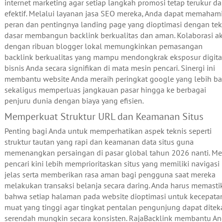
internet marketing agar setiap langkah promosi tetap terukur d
efektif. Melalui layanan jasa SEO mereka, Anda dapat memaham
peran dan pentingnya landing page yang dioptimasi dengan tek
dasar membangun backlink berkualitas dan aman. Kolaborasi ak
dengan ribuan blogger lokal memungkinkan pemasangan
backlink berkualitas yang mampu mendongkrak eksposur digita
bisnis Anda secara signifikan di mata mesin pencari. Sinergi ini
membantu website Anda meraih peringkat google yang lebih ba
sekaligus memperluas jangkauan pasar hingga ke berbagai
penjuru dunia dengan biaya yang efisien.
Memperkuat Struktur URL dan Keamanan Situs
Penting bagi Anda untuk memperhatikan aspek teknis seperti
struktur tautan yang rapi dan keamanan data situs guna
memenangkan persaingan di pasar global tahun 2026 nanti. Me
pencari kini lebih memprioritaskan situs yang memiliki navigasi
jelas serta memberikan rasa aman bagi pengguna saat mereka
melakukan transaksi belanja secara daring. Anda harus memasti
bahwa setiap halaman pada website dioptimasi untuk kecepata
muat yang tinggi agar tingkat pentalan pengunjung dapat ditek
serendah mungkin secara konsisten. RajaBacklink membantu A