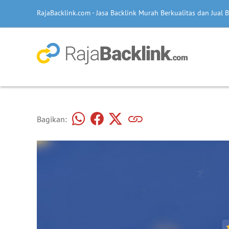
RajaBacklink.com - Jasa Backlink Murah Berkualitas dan Jual B
Bagikan: