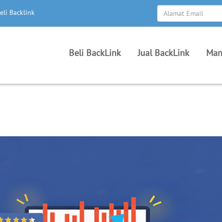
eli Backlink
Beli BackLink
Jual BackLink
Man