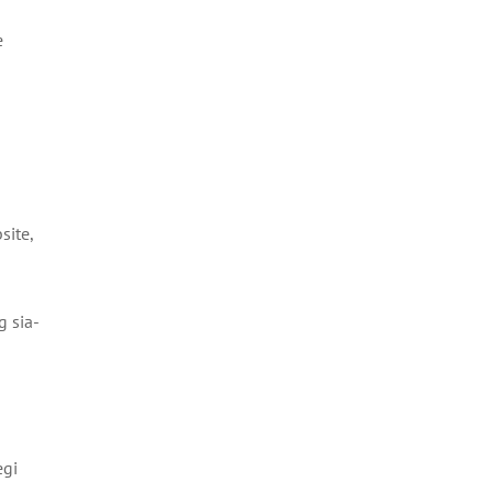
e
site,
 sia-
egi