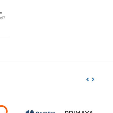
an
ni?