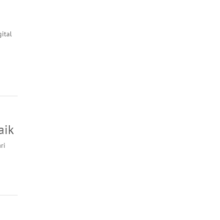
ital
aik
ri