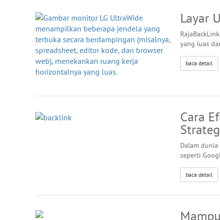
Layar U
RajaBackLink
yang luas dan
baca detail
Cara Ef
Strateg
Dalam dunia 
seperti Googl
baca detail
Mampuk