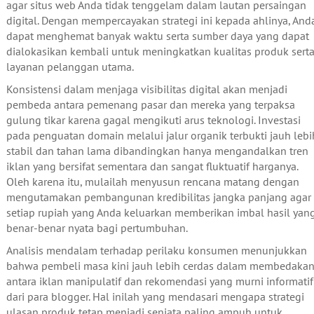
agar situs web Anda tidak tenggelam dalam lautan persaingan
digital. Dengan mempercayakan strategi ini kepada ahlinya, And
dapat menghemat banyak waktu serta sumber daya yang dapat
dialokasikan kembali untuk meningkatkan kualitas produk sert
layanan pelanggan utama.
Konsistensi dalam menjaga visibilitas digital akan menjadi
pembeda antara pemenang pasar dan mereka yang terpaksa
gulung tikar karena gagal mengikuti arus teknologi. Investasi
pada penguatan domain melalui jalur organik terbukti jauh lebi
stabil dan tahan lama dibandingkan hanya mengandalkan tren
iklan yang bersifat sementara dan sangat fluktuatif harganya.
Oleh karena itu, mulailah menyusun rencana matang dengan
mengutamakan pembangunan kredibilitas jangka panjang agar
setiap rupiah yang Anda keluarkan memberikan imbal hasil yan
benar-benar nyata bagi pertumbuhan.
Analisis mendalam terhadap perilaku konsumen menunjukkan
bahwa pembeli masa kini jauh lebih cerdas dalam membedaka
antara iklan manipulatif dan rekomendasi yang murni informatif
dari para blogger. Hal inilah yang mendasari mengapa strategi
ulasan produk tetap menjadi senjata paling ampuh untuk