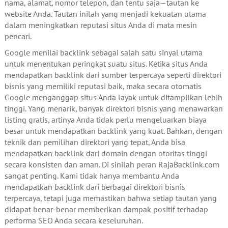
nama, alamat, nomor telepon, dan tentu saja—tautan ke
website Anda. Tautan inilah yang menjadi kekuatan utama
dalam meningkatkan reputasi situs Anda di mata mesin
pencari.
Google menilai backlink sebagai salah satu sinyal utama
untuk menentukan peringkat suatu situs. Ketika situs Anda
mendapatkan backlink dari sumber terpercaya seperti direktori
bisnis yang memiliki reputasi baik, maka secara otomatis
Google menganggap situs Anda layak untuk ditampilkan lebih
tinggi. Yang menarik, banyak direktori bisnis yang menawarkan
listing gratis, artinya Anda tidak perlu mengeluarkan biaya
besar untuk mendapatkan backlink yang kuat. Bahkan, dengan
teknik dan pemilihan direktori yang tepat, Anda bisa
mendapatkan backlink dari domain dengan otoritas tinggi
secara konsisten dan aman. Di sinilah peran RajaBacklink.com
sangat penting. Kami tidak hanya membantu Anda
mendapatkan backlink dari berbagai direktori bisnis
terpercaya, tetapi juga memastikan bahwa setiap tautan yang
didapat benar-benar memberikan dampak positif terhadap
performa SEO Anda secara keseluruhan.