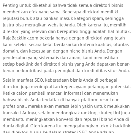
Penting untuk diketahui bahwa tidak semua direktori bisnis
memberikan efek yang sama. Beberapa direktori memiliki
reputasi buruk atau bahkan masuk kategori spam, sehingga
justru bisa merugikan website Anda. Oleh karena itu, memilih
direktori yang relevan dan bereputasi tinggi adalah hal mutlak.
RajaBacklink.com bekerja hanya dengan direktori yang telah
kami seleksi secara ketat berdasarkan kriteria kualitas, otoritas
domain, dan kesesuaian dengan niche bisnis Anda. Dengan
pendekatan yang sistematis dan aman, kami memastikan
setiap backlink dari direktori bisnis yang Anda dapatkan benar-
benar berkontribusi pada peringkat dan kredibilitas situs Anda.
Selain manfaat SEO, keberadaan bisnis Anda di berbagai
direktori juga meningkatkan kepercayaan pelanggan potensial.
Ketika calon pembeli mencari informasi dan menemukan
bahwa bisnis Anda terdaftar di banyak platform resmi dan
profesional, mereka akan merasa lebih yakin untuk melakukan
transaksi. Artinya, selain mendongkrak ranking, strategi ini juga
membantu meningkatkan konversi dan reputasi brand Anda di
dunia digital. Oleh karena itu, menggabungkan teknik backlink
dari direktori bisnis ke dalam strategi SEO Anda adalah