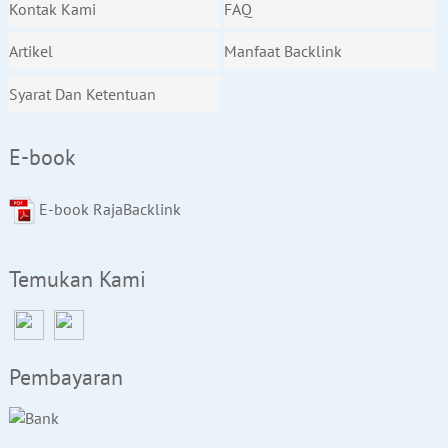
Kontak Kami
FAQ
Artikel
Manfaat Backlink
Syarat Dan Ketentuan
E-book
E-book RajaBacklink
Temukan Kami
Pembayaran