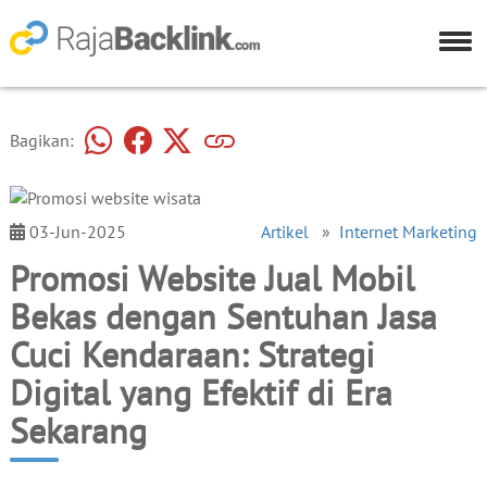
Bagikan:
03-Jun-2025
Artikel
»
Internet Marketing
Promosi Website Jual Mobil
Bekas dengan Sentuhan Jasa
Cuci Kendaraan: Strategi
Digital yang Efektif di Era
Sekarang