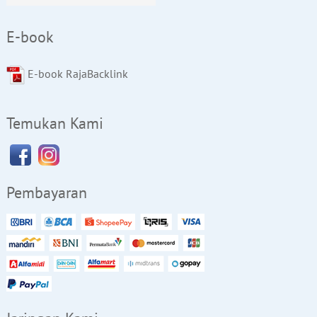
E-book
E-book RajaBacklink
Temukan Kami
Pembayaran