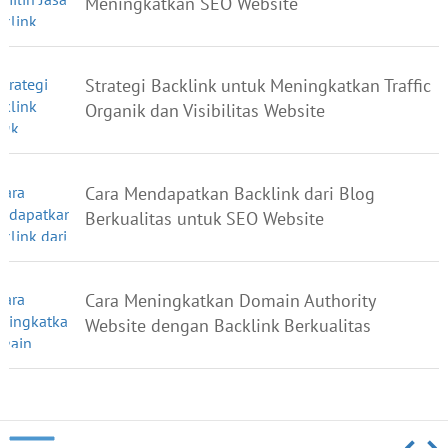
Meningkatkan SEO Website
Strategi Backlink untuk Meningkatkan Traffic
Organik dan Visibilitas Website
Cara Mendapatkan Backlink dari Blog
Berkualitas untuk SEO Website
Cara Meningkatkan Domain Authority
Website dengan Backlink Berkualitas