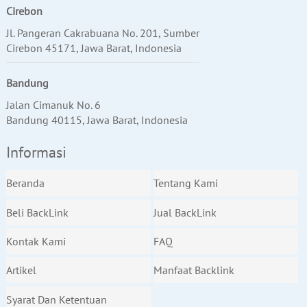
Cirebon
Jl. Pangeran Cakrabuana No. 201, Sumber
Cirebon 45171, Jawa Barat, Indonesia
Bandung
Jalan Cimanuk No. 6
Bandung 40115, Jawa Barat, Indonesia
Informasi
Beranda
Tentang Kami
Beli BackLink
Jual BackLink
Kontak Kami
FAQ
Artikel
Manfaat Backlink
Syarat Dan Ketentuan