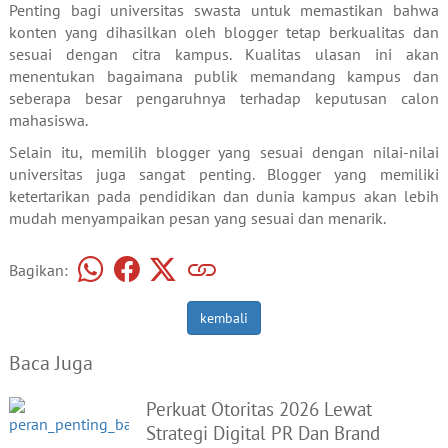
Penting bagi universitas swasta untuk memastikan bahwa
konten yang dihasilkan oleh blogger tetap berkualitas dan
sesuai dengan citra kampus. Kualitas ulasan ini akan
menentukan bagaimana publik memandang kampus dan
seberapa besar pengaruhnya terhadap keputusan calon
mahasiswa.
Selain itu, memilih blogger yang sesuai dengan nilai-nilai
universitas juga sangat penting. Blogger yang memiliki
ketertarikan pada pendidikan dan dunia kampus akan lebih
mudah menyampaikan pesan yang sesuai dan menarik.
Bagikan:
kembali
Baca Juga
Perkuat Otoritas 2026 Lewat
Strategi Digital PR Dan Brand