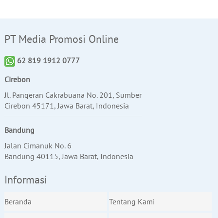
PT Media Promosi Online
62 819 1912 0777
Cirebon
Jl. Pangeran Cakrabuana No. 201, Sumber
Cirebon 45171, Jawa Barat, Indonesia
Bandung
Jalan Cimanuk No. 6
Bandung 40115, Jawa Barat, Indonesia
Informasi
Beranda
Tentang Kami