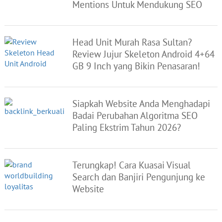
Mentions Untuk Mendukung SEO
Head Unit Murah Rasa Sultan?
Review Jujur Skeleton Android 4+64
GB 9 Inch yang Bikin Penasaran!
Siapkah Website Anda Menghadapi
Badai Perubahan Algoritma SEO
Paling Ekstrim Tahun 2026?
Terungkap! Cara Kuasai Visual
Search dan Banjiri Pengunjung ke
Website