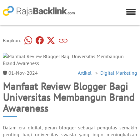
Bagikan:
01-Nov-2024
Artikel
»
Digital Marketing
Manfaat Review Blogger Bagi
Universitas Membangun Brand
Awareness
Dalam era digital, peran blogger sebagai pengulas semakin
penting bagi universitas swasta yang ingin meningkatkan