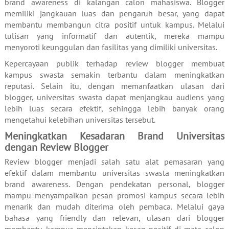
brand awareness di kalangan calon mahasiswa. Blogger
memiliki jangkauan luas dan pengaruh besar, yang dapat
membantu membangun citra positif untuk kampus. Melalui
tulisan yang informatif dan autentik, mereka mampu
menyoroti keunggulan dan fasilitas yang dimiliki universitas.
Kepercayaan publik terhadap review blogger membuat
kampus swasta semakin terbantu dalam meningkatkan
reputasi. Selain itu, dengan memanfaatkan ulasan dari
blogger, universitas swasta dapat menjangkau audiens yang
lebih luas secara efektif, sehingga lebih banyak orang
mengetahui kelebihan universitas tersebut.
Meningkatkan Kesadaran Brand Universitas
dengan Review Blogger
Review blogger menjadi salah satu alat pemasaran yang
efektif dalam membantu universitas swasta meningkatkan
brand awareness. Dengan pendekatan personal, blogger
mampu menyampaikan pesan promosi kampus secara lebih
menarik dan mudah diterima oleh pembaca. Melalui gaya
bahasa yang friendly dan relevan, ulasan dari blogger
membantu kampus menciptakan kesan positif di mata calon