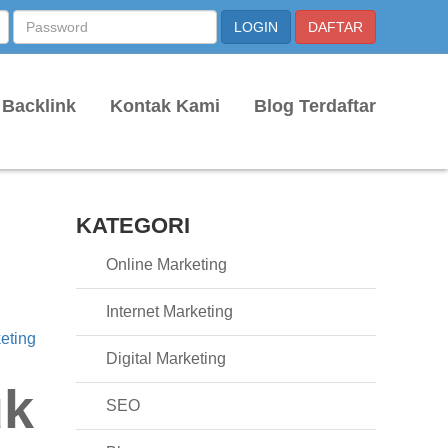
 Backlink
Kontak Kami
Blog Terdaftar
KATEGORI
Online Marketing
Internet Marketing
keting
Digital Marketing
uk
SEO