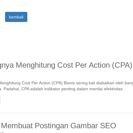
kembali
gnya Menghitung Cost Per Action (CPA)
enghitung Cost Per Action (CPA) Bisnis sering kali diabaikan oleh ban
. Padahal, CPA adalah indikator penting dalam menilai efektivitas
 Membuat Postingan Gambar SEO