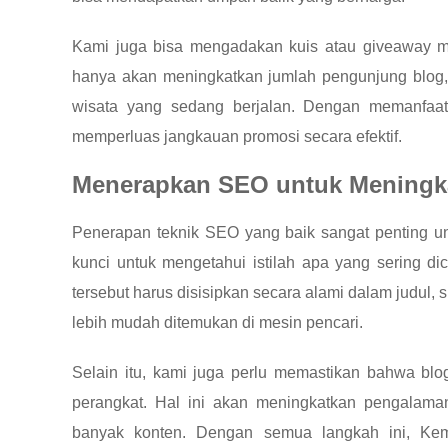
Kami juga bisa mengadakan kuis atau giveaway mel
hanya akan meningkatkan jumlah pengunjung blog, 
wisata yang sedang berjalan. Dengan memanfaatk
memperluas jangkauan promosi secara efektif.
Menerapkan SEO untuk Meningkat
Penerapan teknik SEO yang baik sangat penting un
kunci untuk mengetahui istilah apa yang sering dica
tersebut harus disisipkan secara alami dalam judul, s
lebih mudah ditemukan di mesin pencari.
Selain itu, kami juga perlu memastikan bahwa blo
perangkat. Hal ini akan meningkatkan pengalam
banyak konten. Dengan semua langkah ini, Kemen