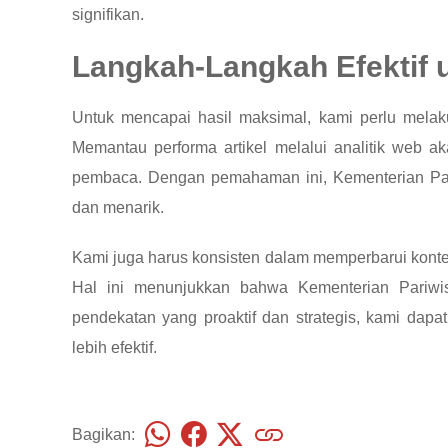
signifikan.
Langkah-Langkah Efektif 
Untuk mencapai hasil maksimal, kami perlu melaku
Memantau performa artikel melalui analitik web a
pembaca. Dengan pemahaman ini, Kementerian Pari
dan menarik.
Kami juga harus konsisten dalam memperbarui kont
Hal ini menunjukkan bahwa Kementerian Pariwis
pendekatan yang proaktif dan strategis, kami da
lebih efektif.
Bagikan: