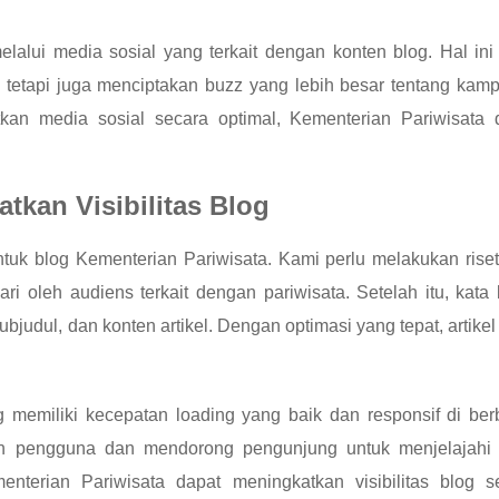
alui media sosial yang terkait dengan konten blog. Hal ini 
tetapi juga menciptakan buzz yang lebih besar tentang kam
an media sosial secara optimal, Kementerian Pariwisata 
kan Visibilitas Blog
tuk blog Kementerian Pariwisata. Kami perlu melakukan riset
ri oleh audiens terkait dengan pariwisata. Setelah itu, kata 
ubjudul, dan konten artikel. Dengan optimasi yang tepat, artike
g memiliki kecepatan loading yang baik dan responsif di ber
an pengguna dan mendorong pengunjung untuk menjelajahi 
terian Pariwisata dapat meningkatkan visibilitas blog s