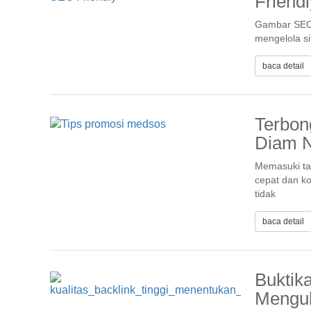
Friendl
Gambar SEO f
mengelola s
baca detail
Terbon
Diam N
Memasuki ta
cepat dan ko
tidak
baca detail
Buktik
Menguk