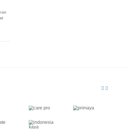
aran
at