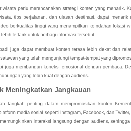
iwisata perlu merencanakan strategi konten yang menarik. K
isata, tips perjalanan, dan ulasan destinasi, dapat menarik 
eo berkualitas tinggi yang menampilkan keindahan lokasi wi
bih tertarik untuk berbagi informasi tersebut.
badi juga dapat membuat konten terasa lebih dekat dan relat
wisatawan yang telah mengunjungi tempat-tempat yang dipromos
etapi juga membangun koneksi emosional dengan pembaca. D
 hubungan yang lebih kuat dengan audiens.
k Meningkatkan Jangkauan
lah langkah penting dalam mempromosikan konten Kement
latform media sosial seperti Instagram, Facebook, dan Twitter,
 memungkinkan interaksi langsung dengan audiens, sehingga