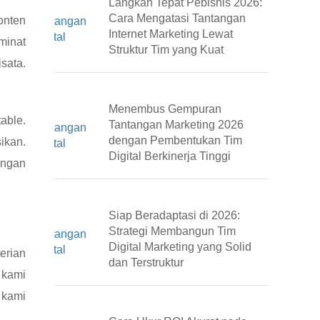
Langkah Tepat Pebisnis 2026:
Cara Mengatasi Tantangan
onten
Internet Marketing Lewat
minat
Struktur Tim yang Kuat
sata.
Menembus Gempuran
able.
Tantangan Marketing 2026
dengan Pembentukan Tim
ikan.
Digital Berkinerja Tinggi
engan
Siap Beradaptasi di 2026:
Strategi Membangun Tim
Digital Marketing yang Solid
erian
dan Terstruktur
 kami
 kami