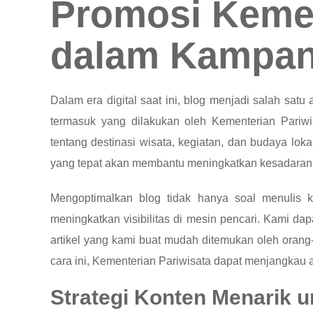
Promosi Kemen
dalam Kampan
Dalam era digital saat ini, blog menjadi salah sat
termasuk yang dilakukan oleh Kementerian Pariw
tentang destinasi wisata, kegiatan, dan budaya lo
yang tepat akan membantu meningkatkan kesadaran m
Mengoptimalkan blog tidak hanya soal menulis 
meningkatkan visibilitas di mesin pencari. Kami 
artikel yang kami buat mudah ditemukan oleh orang
cara ini, Kementerian Pariwisata dapat menjangkau a
Strategi Konten Menarik 