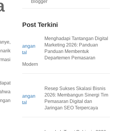
a
Blogger
Post Terkini
Menghadapi Tantangan Digital
anye,
Marketing 2026: Panduan
narik
Panduan Membentuk
Departemen Pemasaran
rmasi
Modern
dapat
Resep Sukses Skalasi Bisnis
bahwa
2026: Membangun Sinergi Tim
engan
Pemasaran Digital dan
Jaringan SEO Terpercaya