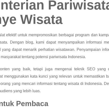
terian Pariwisat
ye Wisata
u alat efektif untuk mempromosikan berbagai program dan kamp
isata. Dengan blog, kami dapat menyampaikan informasi me
kal yang dapat menarik perhatian wisatawan. Penyampaian info
asyarakat tentang potensi pariwisata Indonesia.
konten yang baik, tetapi juga mengenai teknik SEO yang 
dapat menggunakan kata kunci yang relevan untuk memastikan 
-orang yang mencari informasi tentang wisata di Indonesia. D
udiens yang lebih luas.
untuk Pembaca