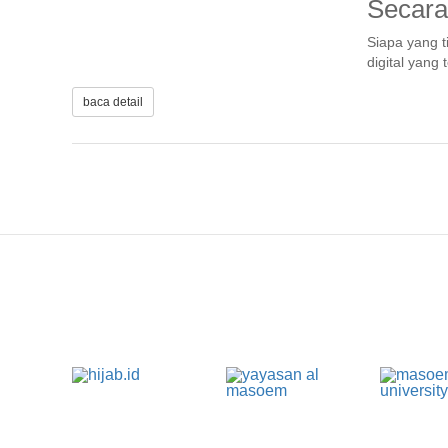
Secara
Siapa yang t
digital yang
baca detail