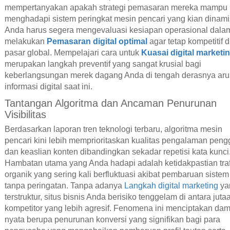
mempertanyakan apakah strategi pemasaran mereka mampu
menghadapi sistem peringkat mesin pencari yang kian dinami
Anda harus segera mengevaluasi kesiapan operasional dala
melakukan
Pemasaran digital optimal
agar tetap kompetitif d
pasar global. Mempelajari cara untuk
Kuasai digital marketi
merupakan langkah preventif yang sangat krusial bagi
keberlangsungan merek dagang Anda di tengah derasnya aru
informasi digital saat ini.
Tantangan Algoritma dan Ancaman Penurunan
Visibilitas
Berdasarkan laporan tren teknologi terbaru, algoritma mesin
pencari kini lebih memprioritaskan kualitas pengalaman pen
dan keaslian konten dibandingkan sekadar repetisi kata kunci
Hambatan utama yang Anda hadapi adalah ketidakpastian traf
organik yang sering kali berfluktuasi akibat pembaruan sistem
tanpa peringatan. Tanpa adanya
Langkah digital marketing
ya
terstruktur, situs bisnis Anda berisiko tenggelam di antara juta
kompetitor yang lebih agresif. Fenomena ini menciptakan da
nyata berupa penurunan konversi yang signifikan bagi para