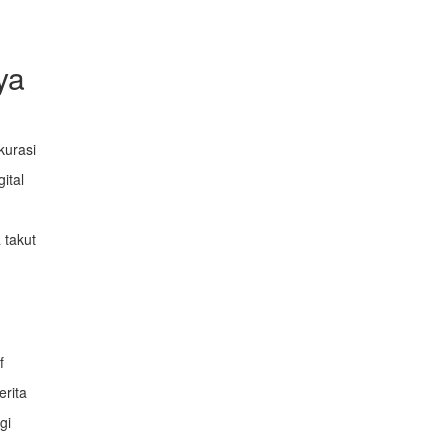
ya
kurasi
ital
 takut
f
rita
gi