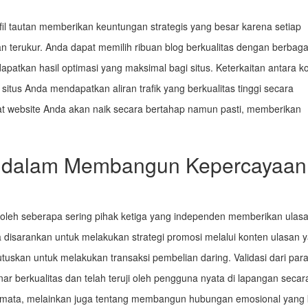
l tautan memberikan keuntungan strategis yang besar karena setiap
n terukur. Anda dapat memilih ribuan blog berkualitas dengan berbaga
patkan hasil optimasi yang maksimal bagi situs. Keterkaitan antara k
itus Anda mendapatkan aliran trafik yang berkualitas tinggi secara
gkat website Anda akan naik secara bertahap namun pasti, memberikan
r dalam Membangun Kepercayaan
n oleh seberapa sering pihak ketiga yang independen memberikan ulas
a disarankan untuk melakukan strategi promosi melalui konten ulasan 
skan untuk melakukan transaksi pembelian daring. Validasi dari par
 berkualitas dan telah teruji oleh pengguna nyata di lapangan secar
t semata, melainkan juga tentang membangun hubungan emosional yang 