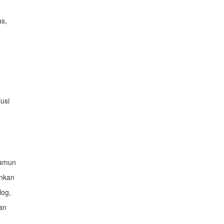
as,
usi
namun
inkan
log,
an