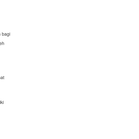
 bagi
leh
nat
ki