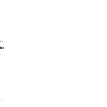
tus
bel
m,
an