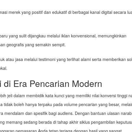
i merek yang positif dan edukatif di berbagai kanal digital secara lu
ru yang sulit dijangkau melalui iklan konvensional, memungkinkan
san geografis yang semakin sempit.
uk atau jasa melalui testimoni yang terlihat alami serta memberikan sol
kal.
i di Era Pencarian Modern
 jeli dalam membidik kata kunci yang memiliki nilai konversi tinggi 
da tidak boleh hanya terpaku pada volume pencarian yang besar, mela
ra mendalam dan spesifik bagi audiens. Dengan bantuan ulasan narab
yang memang sedang berada di tahap akhir siklus pengambilan keputus
 anggaran pemasaran Anda tetap terjaga dengan hasil yang sangat