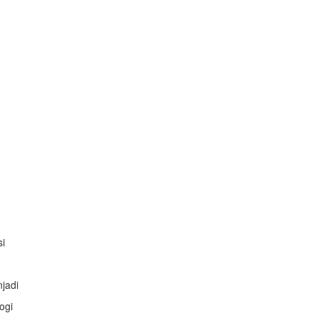
si
jadi
ogi