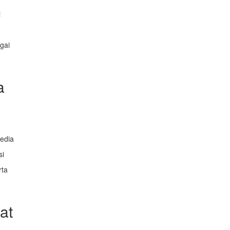
i
gai
a
media
si
rta
at