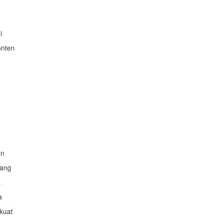
i
onten
an
yang
a
a
kuat