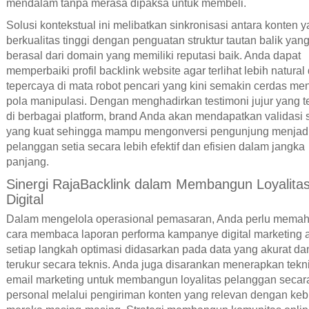
mendalam tanpa merasa dipaksa untuk membeli.
Solusi kontekstual ini melibatkan sinkronisasi antara konten 
berkualitas tinggi dengan penguatan struktur tautan balik yan
berasal dari domain yang memiliki reputasi baik. Anda dapat
memperbaiki profil backlink website agar terlihat lebih natural
tepercaya di mata robot pencari yang kini semakin cerdas me
pola manipulasi. Dengan menghadirkan testimoni jujur yang t
di berbagai platform, brand Anda akan mendapatkan validasi 
yang kuat sehingga mampu mengonversi pengunjung menjad
pelanggan setia secara lebih efektif dan efisien dalam jangka
panjang.
Sinergi RajaBacklink dalam Membangun Loyalita
Digital
Dalam mengelola operasional pemasaran, Anda perlu mema
cara membaca laporan performa kampanye digital marketing 
setiap langkah optimasi didasarkan pada data yang akurat da
terukur secara teknis. Anda juga disarankan menerapkan tekn
email marketing untuk membangun loyalitas pelanggan secar
personal melalui pengiriman konten yang relevan dengan ke