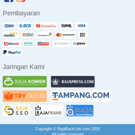
Pembayaran
Jaringan Kami
Copyright © RajaBackLink.com 2026
All rights reserved