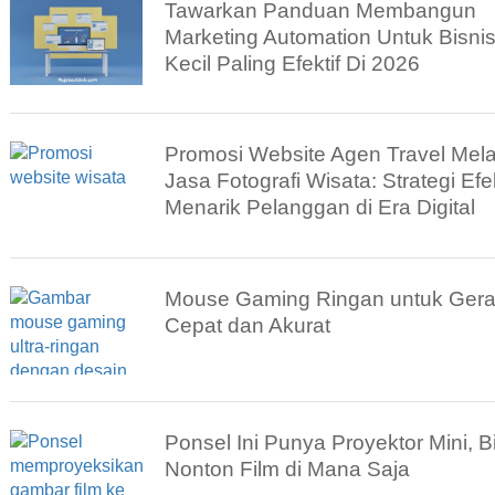
Tawarkan Panduan Membangun
Marketing Automation Untuk Bisni
Kecil Paling Efektif Di 2026
Promosi Website Agen Travel Mela
Jasa Fotografi Wisata: Strategi Efek
Menarik Pelanggan di Era Digital
Mouse Gaming Ringan untuk Ger
Cepat dan Akurat
Ponsel Ini Punya Proyektor Mini, B
Nonton Film di Mana Saja