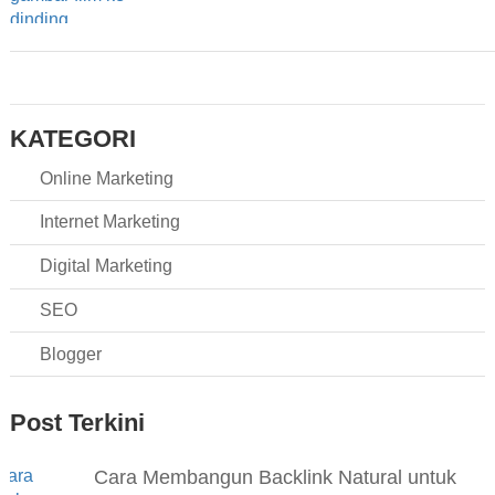
KATEGORI
Online Marketing
Internet Marketing
Digital Marketing
SEO
Blogger
Post Terkini
Cara Membangun Backlink Natural untuk