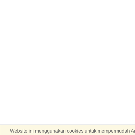
Website ini menggunakan cookies untuk mempermudah A