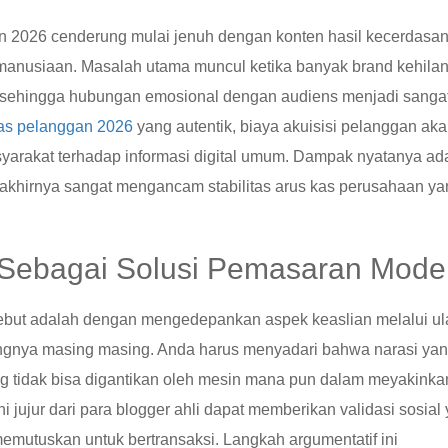
hun 2026 cenderung mulai jenuh dengan konten hasil kecerdasa
kemanusiaan. Masalah utama muncul ketika banyak brand kehila
si sehingga hubungan emosional dengan audiens menjadi sanga
tas pelanggan 2026
yang autentik, biaya akuisisi pelanggan ak
syarakat terhadap informasi digital umum. Dampak nyatanya ad
g akhirnya sangat mengancam stabilitas arus kas perusahaan y
i Sebagai Solusi Pemasaran Mode
rsebut adalah dengan mengedepankan aspek keaslian melalui u
idangnya masing masing. Anda harus menyadari bahwa narasi ya
ng tidak bisa digantikan oleh mesin mana pun dalam meyakinka
 jujur dari para blogger ahli dapat memberikan validasi sosial
mutuskan untuk bertransaksi. Langkah argumentatif ini