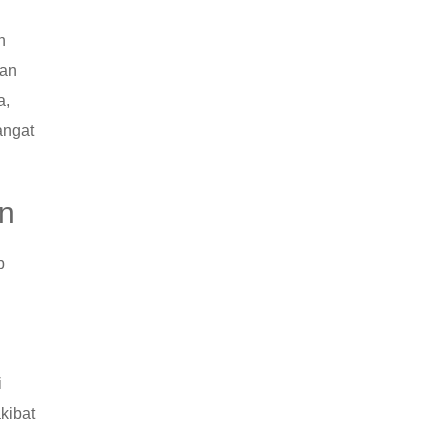
h
kan
a,
angat
an
b
i
kibat