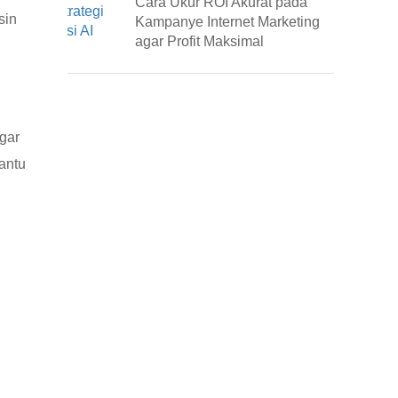
Cara Ukur ROI Akurat pada
sin
Kampanye Internet Marketing
agar Profit Maksimal
agar
antu