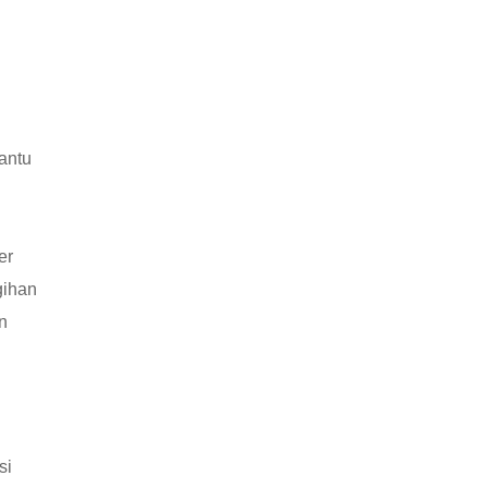
antu
er
gihan
n
si