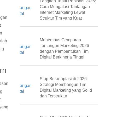
Langkah Tepat Pebisnis 2026:
Cara Mengatasi Tantangan
n
Internet Marketing Lewat
ngan
Struktur Tim yang Kuat
t
an
Menembus Gempuran
alah
Tantangan Marketing 2026
ang
dengan Pembentukan Tim
Digital Berkinerja Tinggi
rn
Siap Beradaptasi di 2026:
lasan
Strategi Membangun Tim
Digital Marketing yang Solid
ng
dan Terstruktur
n
 yang