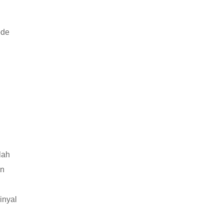
ode
lah
an
inyal
i