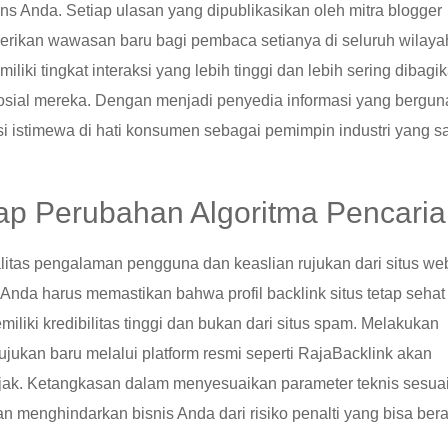
ns Anda. Setiap ulasan yang dipublikasikan oleh mitra blogger
ikan wawasan baru bagi pembaca setianya di seluruh wilaya
liki tingkat interaksi yang lebih tinggi dan lebih sering dibagi
osial mereka. Dengan menjadi penyedia informasi yang bergun
i istimewa di hati konsumen sebagai pemimpin industri yang s
ap Perubahan Algoritma Pencari
litas pengalaman pengguna dan keaslian rujukan dari situs we
. Anda harus memastikan bahwa profil backlink situs tetap sehat
iki kredibilitas tinggi dan bukan dari situs spam. Melakukan
ukan baru melalui platform resmi seperti RajaBacklink akan
njak. Ketangkasan dalam menyesuaikan parameter teknis sesua
 menghindarkan bisnis Anda dari risiko penalti yang bisa bera