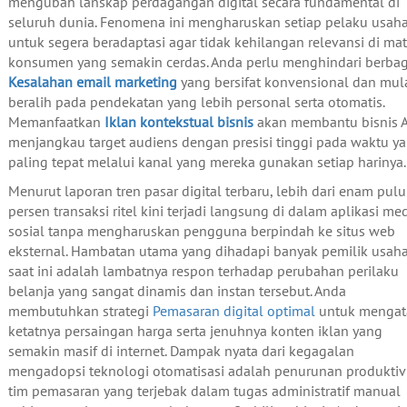
mengubah lanskap perdagangan digital secara fundamental di
seluruh dunia. Fenomena ini mengharuskan setiap pelaku usah
untuk segera beradaptasi agar tidak kehilangan relevansi di ma
konsumen yang semakin cerdas. Anda perlu menghindari berbag
Kesalahan email marketing
yang bersifat konvensional dan mul
beralih pada pendekatan yang lebih personal serta otomatis.
Memanfaatkan
Iklan kontekstual bisnis
akan membantu bisnis 
menjangkau target audiens dengan presisi tinggi pada waktu y
paling tepat melalui kanal yang mereka gunakan setiap harinya.
Menurut laporan tren pasar digital terbaru, lebih dari enam pul
persen transaksi ritel kini terjadi langsung di dalam aplikasi me
sosial tanpa mengharuskan pengguna berpindah ke situs web
eksternal. Hambatan utama yang dihadapi banyak pemilik usah
saat ini adalah lambatnya respon terhadap perubahan perilaku
belanja yang sangat dinamis dan instan tersebut. Anda
membutuhkan strategi
Pemasaran digital optimal
untuk mengat
ketatnya persaingan harga serta jenuhnya konten iklan yang
semakin masif di internet. Dampak nyata dari kegagalan
mengadopsi teknologi otomatisasi adalah penurunan produktiv
tim pemasaran yang terjebak dalam tugas administratif manual