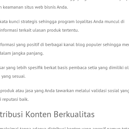
n keamanan situs web bisnis Anda.
ata kunci strategis sehingga program loyalitas Anda muncul di
formasi terkait ulasan produk tertentu.
ormasi yang positif di berbagai kanal blog populer sehingga me
dalam jangka panjang.
yang lebih spesifik berkat basis pembaca setia yang dimiliki o
 yang sesuai.
 produk atau jasa yang Anda tawarkan melalui validasi sosial yan
 reputasi baik.
tribusi Konten Berkualitas
maksimal tanpa adanya distribusi konten yang agresif namun tet