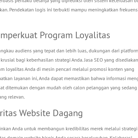
rbasis perilaku belanja yang diprediksi oleh sistem kecerdasan b
kan. Pendekatan logis ini terbukti mampu meningkatkan frekuens
mperkuat Program Loyalitas
ngkau audiens yang tepat dan lebih luas, dukungan dari platfor
krusial bagi keberhasilan strategi Anda. Jasa SEO yang disediaka
am loyalitas Anda di mesin pencari melalui promosi konten yang
faatkan layanan ini, Anda dapat memastikan bahwa informasi men
apat ditemukan dengan mudah oleh calon pelanggan yang sedang
ang relevan.
oritas Website Dagang
kan Anda untuk membangun kredibilitas merek melalui strategi 
tas domain website bisnis Anda secara keseluruhan. Kolaborasi