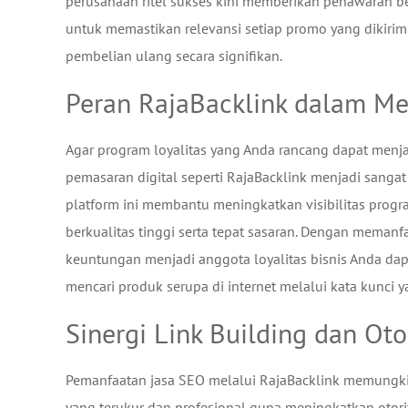
perusahaan ritel sukses kini memberikan penawaran be
untuk memastikan relevansi setiap promo yang dikirim
pembelian ulang secara signifikan.
Peran RajaBacklink dalam Me
Agar program loyalitas yang Anda rancang dapat menja
pemasaran digital seperti RajaBacklink menjadi sangat 
platform ini membantu meningkatkan visibilitas progr
berkualitas tinggi serta tepat sasaran. Dengan meman
keuntungan menjadi anggota loyalitas bisnis Anda d
mencari produk serupa di internet melalui kata kunci y
Sinergi Link Building dan Ot
Pemanfaatan jasa SEO melalui RajaBacklink memungkin
yang terukur dan profesional guna meningkatkan otori