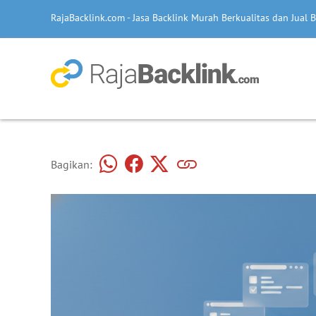
RajaBacklink.com - Jasa Backlink Murah Berkualitas dan Jual B
Bagikan: