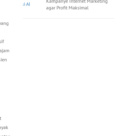
Kampanye Internet Marketing
agar Profit Maksimal
 yang
if
tajam
sien
t
nyak