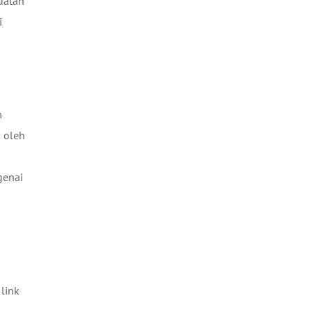
uatan
i
m
n oleh
genai
link