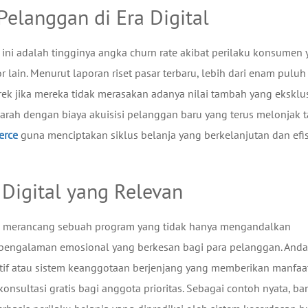
langgan di Era Digital
ni adalah tingginya angka churn rate akibat perilaku konsumen
ain. Menurut laporan riset pasar terbaru, lebih dari enam puluh
k jika mereka tidak merasakan adanya nilai tambah yang eksklus
rparah dengan biaya akuisisi pelanggan baru yang terus melonjak 
erce
guna menciptakan siklus belanja yang berkelanjutan dan efi
 Digital yang Relevan
gan merancang sebuah program yang tidak hanya mengandalkan
 pengalaman emosional yang berkesan bagi para pelanggan. Anda
tif atau sistem keanggotaan berjenjang yang memberikan manfaa
konsultasi gratis bagi anggota prioritas. Sebagai contoh nyata, ba