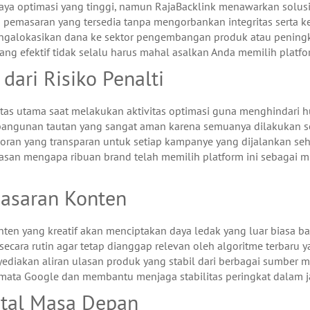
aya optimasi yang tinggi, namun RajaBacklink menawarkan solusi
pemasaran yang tersedia tanpa mengorbankan integritas serta kea
galokasikan dana ke sektor pengembangan produk atau pening
ang efektif tidak selalu harus mahal asalkan Anda memilih platfo
ari Risiko Penalti
tas utama saat melakukan aktivitas optimasi guna menghindari h
bangunan tautan yang sangat aman karena semuanya dilakukan se
oran yang transparan untuk setiap kampanye yang dijalankan se
san mengapa ribuan brand telah memilih platform ini sebagai mi
masaran Konten
ten yang kreatif akan menciptakan daya ledak yang luar biasa ba
cara rutin agar tetap dianggap relevan oleh algoritme terbaru 
ediakan aliran ulasan produk yang stabil dari berbagai sumber 
 di mata Google dan membantu menjaga stabilitas peringkat dalam
tal Masa Depan