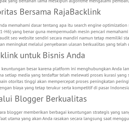
mpak yang bertahan lama meskipun algoritme mengalami pembaru
oritas Bersama RajaBacklink
nda memahami dasar tentang apa itu search engine optimization 
-H6) yang benar guna mempermudah mesin pencari memahami struk
it seo website sendiri secara mandiri namun tetap memiliki stan
kan meningkat melalui penyebaran ulasan berkualitas yang telah d
link untuk Bisnis Anda
keuntungan besar karena platform ini menghubungkan Anda langs
 setiap media yang terdaftar telah melewati proses kurasi yang sa
n otoritas tinggi akan mempercepat proses peningkatan peringkat
gan biaya yang tetap terukur serta kompetitif di pasar Indonesi
alui Blogger Berkualitas
ara blogger memberikan berbagai keuntungan strategis yang san
faat utama yang akan Anda rasakan secara langsung saat mengguna