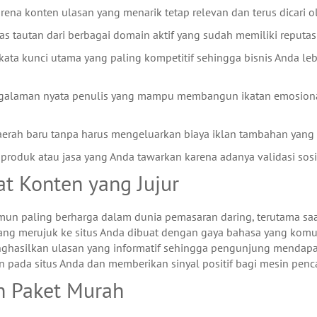
arena konten ulasan yang menarik tetap relevan dan terus dicari
s tautan dari berbagai domain aktif yang sudah memiliki reputasi
ata kunci utama yang paling kompetitif sehingga bisnis Anda l
galaman nyata penulis yang mampu membangun ikatan emosional 
rah baru tanpa harus mengeluarkan biaya iklan tambahan yang s
 produk atau jasa yang Anda tawarkan karena adanya validasi sosi
t Konten yang Jujur
namun paling berharga dalam dunia pemasaran daring, terutama sa
ng merujuk ke situs Anda dibuat dengan gaya bahasa yang komun
silkan ulasan yang informatif sehingga pengunjung mendapatkan 
 pada situs Anda dan memberikan sinyal positif bagi mesin penc
an Paket Murah