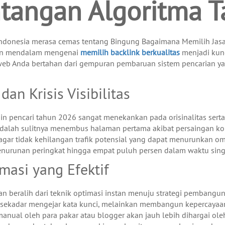
tangan Algoritma 
 Indonesia merasa cemas tentang Bingung Bagaimana Memilih Ja
an mendalam mengenai
memilih backlink berkualitas
menjadi kunc
b Anda bertahan dari gempuran pembaruan sistem pencarian yan
n Krisis Visibilitas
esin pencari tahun 2026 sangat menekankan pada orisinalitas ser
alah sulitnya menembus halaman pertama akibat persaingan kon
gar tidak kehilangan trafik potensial yang dapat menurunkan omzet
enurunan peringkat hingga empat puluh persen dalam waktu sing
masi yang Efektif
n beralih dari teknik optimasi instan menuju strategi pembanguna
sekadar mengejar kata kunci, melainkan membangun kepercayaan
manual oleh para pakar atau blogger akan jauh lebih dihargai ol