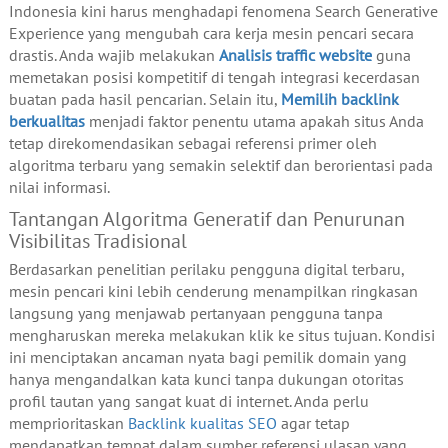
Indonesia kini harus menghadapi fenomena Search Generative
Experience yang mengubah cara kerja mesin pencari secara
drastis. Anda wajib melakukan
Analisis traffic website
guna
memetakan posisi kompetitif di tengah integrasi kecerdasan
buatan pada hasil pencarian. Selain itu,
Memilih backlink
berkualitas
menjadi faktor penentu utama apakah situs Anda
tetap direkomendasikan sebagai referensi primer oleh
algoritma terbaru yang semakin selektif dan berorientasi pada
nilai informasi.
Tantangan Algoritma Generatif dan Penurunan
Visibilitas Tradisional
Berdasarkan penelitian perilaku pengguna digital terbaru,
mesin pencari kini lebih cenderung menampilkan ringkasan
langsung yang menjawab pertanyaan pengguna tanpa
mengharuskan mereka melakukan klik ke situs tujuan. Kondisi
ini menciptakan ancaman nyata bagi pemilik domain yang
hanya mengandalkan kata kunci tanpa dukungan otoritas
profil tautan yang sangat kuat di internet. Anda perlu
memprioritaskan
Backlink kualitas SEO
agar tetap
mendapatkan tempat dalam sumber referensi ulasan yang