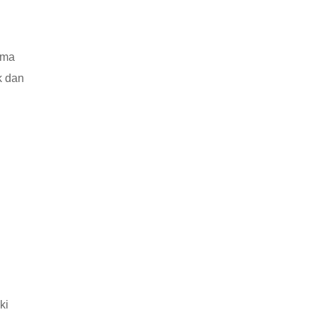
rma
k dan
ki