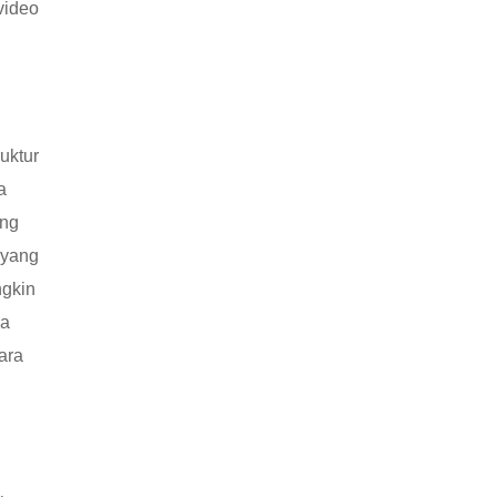
video
uktur
a
ang
 yang
ngkin
ya
ara