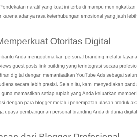
i. Pendekatan naratif yang kuat ini terbukti mampu meningkatkan
kan karena adanya rasa keterhubungan emosional yang jauh lebi
emperkuat Otoritas Digital
embantu Anda mengoptimalkan personal branding melalui layan
ews guest posts link building yang terintegrasi secara profesio
diran digital dengan memanfaatkan YouTube Ads sebagai salur
ens secara lebih presisi. Selain itu, kami menyediakan pand
s guna memastikan setiap rupiah yang Anda keluarkan member
rasi dengan para blogger melalui penempatan ulasan produk ak
ga upaya pembangunan personal branding Anda di dunia digita
asan dari Blogger Profesional