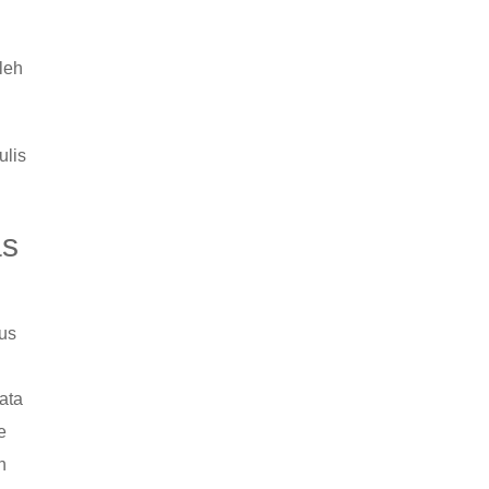
leh
ulis
as
rus
ata
e
h