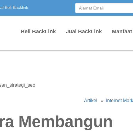
l Beli Backlink
Beli BackLink
Jual BackLink
Manfaat
Artikel
»
Internet Mar
ara Membangun