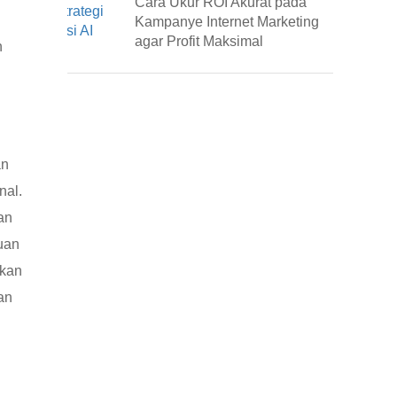
Cara Ukur ROI Akurat pada
Kampanye Internet Marketing
agar Profit Maksimal
h
an
nal.
an
uan
ikan
an
l