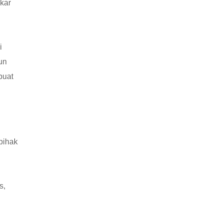
kar
n
i
un
buat
pihak
s,