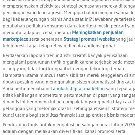
mempertanyakan efektivitas strategi pemasaran mereka di teng
persaingan yang kian agresif. Mengapa hal ini menjadi sangat kr
bagi keberlangsungan bisnis Anda saat ini? Jawabannya terleta
perubahan perilaku konsumen dan algoritma mesin pencari yan
menuntut adaptasi cepat melalui
Meningkatkan penjualan
marketplace
serta penerapan
Strategi promosi website
yang jau
lebih presisi agar tetap relevan di mata audiens global.
Berdasarkan laporan tren industri kreatif, banyak perusahaan
mengalami penurunan trafik organik karena terjebak pada met
usang yang tidak lagi kompatibel dengan teknologi terbaru.
Hambatan utama muncul saat visibilitas merek tenggelam di an
ribuan pesaing yang menggunakan sistem otomatisasi tingkat ti
Anda perlu memahami
Langkah digital marketing
yang tepat ag
tidak kehilangan momentum pertumbuhan di pasar yang sanga
dinamis ini. Fenomena ini berdampak langsung pada biaya akuis
pelanggan yang melonjak drastis, sehingga efisiensi strategi me
kunci utama bagi stabilitas finansial setiap entitas bisnis moder
Pendekatan logis untuk mengatasi persaingan berat tahun 202
adalah dengan melakukan diversifikasi kanal promosi serta