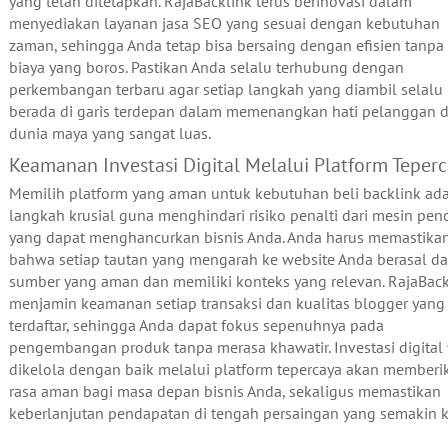
yang telah ditetapkan. RajaBacklink terus berinovasi dalam
menyediakan layanan jasa SEO yang sesuai dengan kebutuhan
zaman, sehingga Anda tetap bisa bersaing dengan efisien tanpa
biaya yang boros. Pastikan Anda selalu terhubung dengan
perkembangan terbaru agar setiap langkah yang diambil selalu
berada di garis terdepan dalam memenangkan hati pelanggan d
dunia maya yang sangat luas.
Keamanan Investasi Digital Melalui Platform Teper
Memilih platform yang aman untuk kebutuhan beli backlink ad
langkah krusial guna menghindari risiko penalti dari mesin penc
yang dapat menghancurkan bisnis Anda. Anda harus memastika
bahwa setiap tautan yang mengarah ke website Anda berasal da
sumber yang aman dan memiliki konteks yang relevan. RajaBack
menjamin keamanan setiap transaksi dan kualitas blogger yang
terdaftar, sehingga Anda dapat fokus sepenuhnya pada
pengembangan produk tanpa merasa khawatir. Investasi digital
dikelola dengan baik melalui platform tepercaya akan memberi
rasa aman bagi masa depan bisnis Anda, sekaligus memastikan
keberlanjutan pendapatan di tengah persaingan yang semakin k