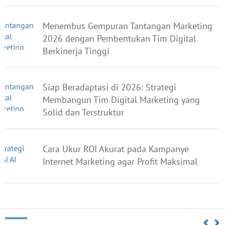
Menembus Gempuran Tantangan Marketing
2026 dengan Pembentukan Tim Digital
Berkinerja Tinggi
Siap Beradaptasi di 2026: Strategi
Membangun Tim Digital Marketing yang
Solid dan Terstruktur
Cara Ukur ROI Akurat pada Kampanye
Internet Marketing agar Profit Maksimal