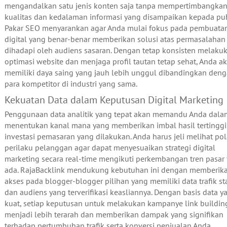
mengandalkan satu jenis konten saja tanpa mempertimbangka
kualitas dan kedalaman informasi yang disampaikan kepada pub
Pakar SEO menyarankan agar Anda mulai fokus pada pembuatan
digital yang benar-benar memberikan solusi atas permasalahan
dihadapi oleh audiens sasaran. Dengan tetap konsisten melaku
optimasi website dan menjaga profil tautan tetap sehat, Anda a
memiliki daya saing yang jauh lebih unggul dibandingkan den
para kompetitor di industri yang sama.
Kekuatan Data dalam Keputusan Digital Marketing
Penggunaan data analitik yang tepat akan memandu Anda dala
menentukan kanal mana yang memberikan imbal hasil tertinggi
investasi pemasaran yang dilakukan. Anda harus jeli melihat pol
perilaku pelanggan agar dapat menyesuaikan strategi digital
marketing secara real-time mengikuti perkembangan tren pasar
ada. RajaBacklink mendukung kebutuhan ini dengan memberik
akses pada blogger-blogger pilihan yang memiliki data trafik st
dan audiens yang terverifikasi keasliannya. Dengan basis data y
kuat, setiap keputusan untuk melakukan kampanye link buildin
menjadi lebih terarah dan memberikan dampak yang signifikan
terhadap pertumbuhan trafik serta konversi penjualan Anda.