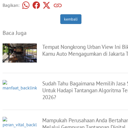
Bagikan:
kembali
Baca Juga
Tempat Nongkrong Urban View Ini Bi
Kamu Auto Mengagumkan di Jakarta 
Sudah Tahu Bagaimana Memilih Jasa
Untuk Hadapi Tantangan Algoritma Te
2026?
Mampukah Perusahaan Anda Bertaha
Melalui Gempuran Tantangan Digital