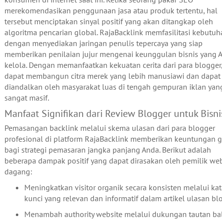
merekomendasikan penggunaan jasa atau produk tertentu, hal
tersebut menciptakan sinyal positif yang akan ditangkap oleh
algoritma pencarian global. RajaBacklink memfasilitasi kebutuh
dengan menyediakan jaringan penulis tepercaya yang siap
memberikan penilaian jujur mengenai keunggulan bisnis yang 
kelola. Dengan memanfaatkan kekuatan cerita dari para blogger
dapat membangun citra merek yang lebih manusiawi dan dapat
diandalkan oleh masyarakat luas di tengah gempuran iklan yan
sangat masif.
Manfaat Signifikan dari Review Blogger untuk Bisni
Pemasangan backlink melalui skema ulasan dari para blogger
profesional di platform RajaBacklink memberikan keuntungan 
bagi strategi pemasaran jangka panjang Anda. Berikut adalah
beberapa dampak positif yang dapat dirasakan oleh pemilik web
dagang:
Meningkatkan visitor organik secara konsisten melalui kat
kunci yang relevan dan informatif dalam artikel ulasan bl
Menambah authority website melalui dukungan tautan ba