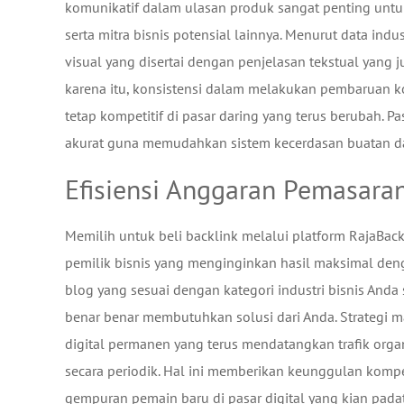
komunikatif dalam ulasan produk sangat penting untu
serta mitra bisnis potensial lainnya. Menurut data ind
visual yang disertai dengan penjelasan tekstual yang j
karena itu, konsistensi dalam melakukan pembaruan ko
tetap kompetitif di pasar daring yang terus berubah. 
akurat guna memudahkan sistem kecerdasan buatan da
Efisiensi Anggaran Pemasaran
Memilih untuk beli backlink melalui platform RajaBac
pemilik bisnis yang menginginkan hasil maksimal deng
blog yang sesuai dengan kategori industri bisnis An
benar benar membutuhkan solusi dari Anda. Strategi ma
digital permanen yang terus mendatangkan trafik orga
secara periodik. Hal ini memberikan keunggulan komp
gempuran pemain baru di pasar digital yang kian pad