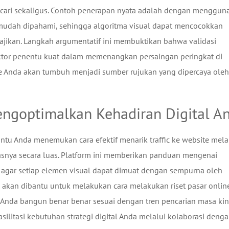
ari sekaligus. Contoh penerapan nyata adalah dengan menggun
 mudah dipahami, sehingga algoritma visual dapat mencocokkan
ajikan. Langkah argumentatif ini membuktikan bahwa validasi
aktor penentu kuat dalam memenangkan persaingan peringkat di
te Anda akan tumbuh menjadi sumber rujukan yang dipercaya oleh
ngoptimalkan Kehadiran Digital A
ntu Anda menemukan cara efektif menarik traffic ke website mela
tasnya secara luas. Platform ini memberikan panduan mengenai
s agar setiap elemen visual dapat dimuat dengan sempurna oleh
akan dibantu untuk melakukan cara melakukan riset pasar onlin
Anda bangun benar benar sesuai dengan tren pencarian masa kini
silitasi kebutuhan strategi digital Anda melalui kolaborasi deng