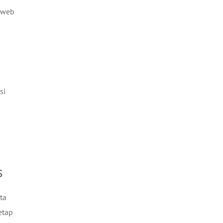
s web
si
s
ta
etap