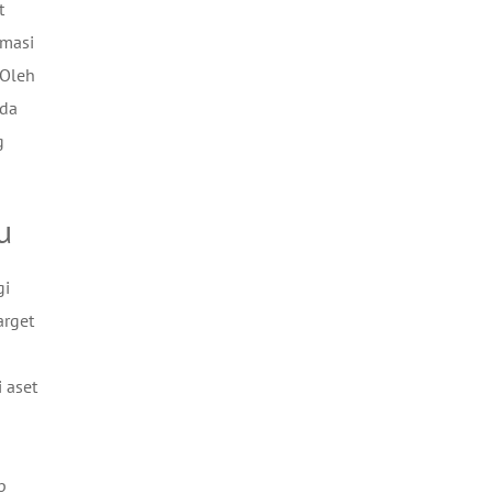
t
rmasi
 Oleh
nda
g
u
gi
arget
 aset
p