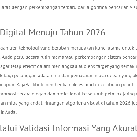
selaras dengan perkembangan terbaru dari algoritma pencarian vis
 Digital Menuju Tahun 2026
engan tren teknologi yang berubah merupakan kunci utama untuk 
l. Anda perlu secara rutin memantau perkembangan sistem pencar
gar tetap efektif dalam menjangkau audiens target yang semaki
ik bagi pelanggan adalah inti dari pemasaran masa depan yang a
manapun. RajaBacklink memberikan akses mudah ke ribuan penulis
romosi secara elegan dan profesional ke seluruh pelosok jaring
gan mitra yang andal, rintangan algoritma visual di tahun 2026 ju
is Anda.
ui Validasi Informasi Yang Akura