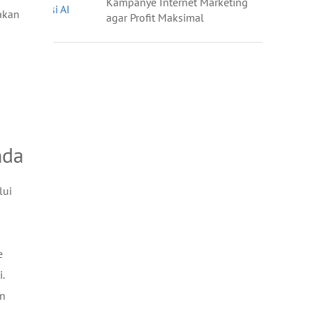
Kampanye Internet Marketing
akan
agar Profit Maksimal
nda
lui
e
.
an