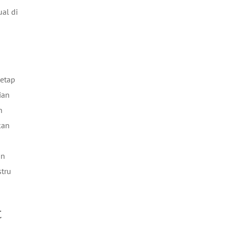
ual di
tetap
ian
n
kan
an
stru
t