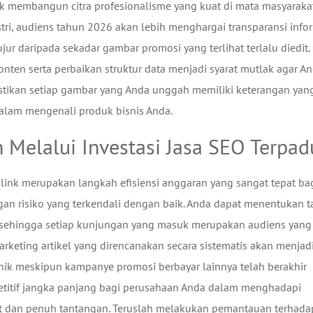
k membangun citra profesionalisme yang kuat di mata masyaraka
ustri, audiens tahun 2026 akan lebih menghargai transparansi info
ujur daripada sekadar gambar promosi yang terlihat terlalu diedit.
nten serta perbaikan struktur data menjadi syarat mutlak agar A
Pastikan setiap gambar yang Anda unggah memiliki keterangan yan
lam mengenali produk bisnis Anda.
 Melalui Investasi Jasa SEO Terpad
klink merupakan langkah efisiensi anggaran yang sangat tepat ba
an risiko yang terkendali dengan baik. Anda dapat menentukan t
da sehingga setiap kunjungan yang masuk merupakan audiens yang
rketing artikel yang direncanakan secara sistematis akan menjadi
nik meskipun kampanye promosi berbayar lainnya telah berakhir
etitif jangka panjang bagi perusahaan Anda dalam menghadapi
at dan penuh tantangan. Teruslah melakukan pemantauan terhada