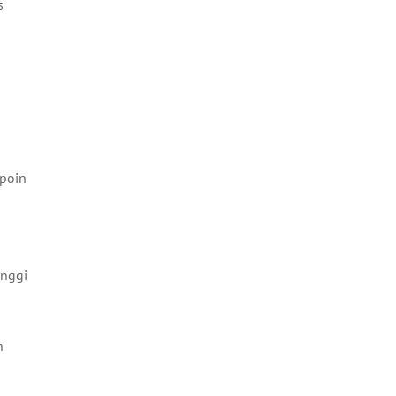
s
 poin
inggi
n