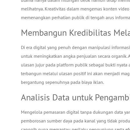
utama hanya dalam hitungan detik namun tetap memilik
melihatnya. Kreativitas dalam mengemas konten video
memenangkan perhatian publik di tengah arus informas
Membangun Kredibilitas Mela
Di era digital yang penuh dengan manipulasi informasi
untuk meningkatkan angka penjualan secara organik
ulasan jujur pada platform publik sebagai bukti nyata 
terbangun melalui ulasan positif ini akan menjadi ma
bergantung sepenuhnya pada biaya iklan.
Analisis Data untuk Pengambi
Mengelola pemasaran digital tanpa dukungan data ya
pemborosan sumber daya pada kanal yang tidak produkt
canggih guna memantau perilaku pengunjung serta efek