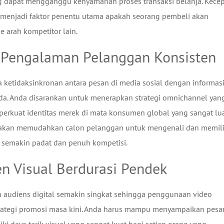
g dapat mengganggu kenyamanan proses transaksi belanja. Kece
enjadi faktor penentu utama apakah seorang pembeli akan
 arah kompetitor lain.
k Pengalaman Pelanggan Konsisten
ketidaksinkronan antara pesan di media sosial dengan informas
nda. Anda disarankan untuk menerapkan strategi omnichannel yan
rkuat identitas merek di mata konsumen global yang sangat lua
k akan memudahkan calon pelanggan untuk mengenali dan memil
g semakin padat dan penuh kompetisi.
n Visual Berdurasi Pendek
n audiens digital semakin singkat sehingga penggunaan video
rategi promosi masa kini. Anda harus mampu menyampaikan pesa