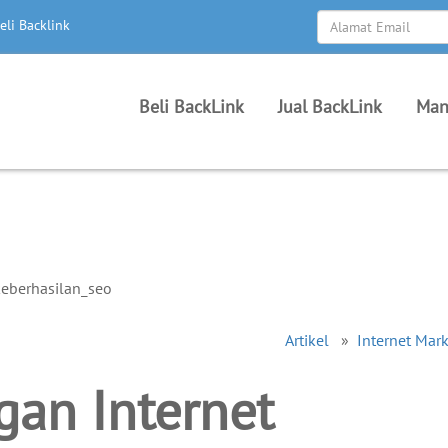
eli Backlink
Beli BackLink
Jual BackLink
Man
Artikel
»
Internet Mar
gan Internet