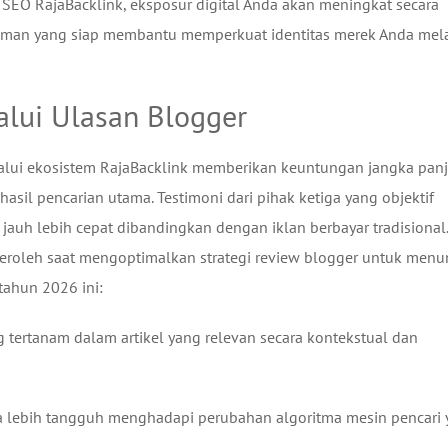
sa SEO RajaBacklink, eksposur digital Anda akan meningkat secara
laman yang siap membantu memperkuat identitas merek Anda mela
alui Ulasan Blogger
lalui ekosistem RajaBacklink memberikan keuntungan jangka pan
hasil pencarian utama. Testimoni dari pihak ketiga yang objektif
uh lebih cepat dibandingkan dengan iklan berbayar tradisional.
peroleh saat mengoptimalkan strategi review blogger untuk menu
tahun 2026 ini:
g tertanam dalam artikel yang relevan secara kontekstual dan
a lebih tangguh menghadapi perubahan algoritma mesin pencari