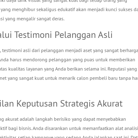
i daya tarik visual yang sangat kuat bagi setiap orang yang
 yang menghibur sekaligus edukatif akan menjadi kunci sukses d
i yang mengalir sangat deras.
lui Testimoni Pelanggan Asli
, testimoni asli dari pelanggan menjadi aset yang sangat berharg
. Anda harus mendorong pelanggan yang puas untuk memberikan
atas kualitas layanan yang Anda berikan selama ini. Reputasi yang
gnet yang sangat kuat untuk menarik calon pembeli baru tanpa ha
lan Keputusan Strategis Akurat
ng akurat adalah langkah berisiko yang dapat menyebabkan
if bagi bisnis. Anda disarankan untuk memanfaatkan alat analis
tivitas setiap kampanye yang sedang Anda jalankan saat ini. Dat