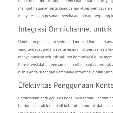
benar benar mulus tanpa adanya hambatan teknis yan
memuat halaman serta kemudahan akses pembayaran m
menyelesaikan pesanan mereka atau justru berpaling ke
Integrasi Omnichannel untu
Hambatan pemasaran seringkali muncul karena adanya 
yang terdapat pada website resmi milik perusahaan A
menyelaraskan seluruh saluran komunikasi guna mempe
Konsistensi dalam penyampaian nilai manfaat produ
bisnis Anda di tengah keramaian informasi digital yan
Efektivitas Penggunaan Konte
Berdasarkan data perilaku konsumen terbaru, perhatia
berdurasi pendek menjadi kebutuhan mutlak dalam st