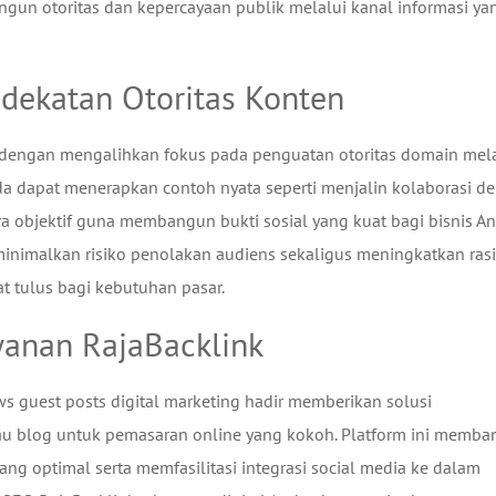
ngun otoritas dan kepercayaan publik melalui kanal informasi ya
ndekatan Otoritas Konten
h dengan mengalihkan fokus pada penguatan otoritas domain mel
nda dapat menerapkan contoh nyata seperti menjalin kolaborasi d
a objektif guna membangun bukti sosial yang kuat bagi bisnis An
eminimalkan risiko penolakan audiens sekaligus meningkatkan ras
at tulus bagi kebutuhan pasar.
yanan RajaBacklink
ws guest posts digital marketing hadir memberikan solusi
 blog untuk pemasaran online yang kokoh. Platform ini memba
g optimal serta memfasilitasi integrasi social media ke dalam