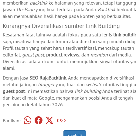
memberikan
backlink
ke halaman yang relevan, tetapi tanggun
jawab
On-Page
yang kuat terletak pada Anda.
Backlink
berkualit
akan membuahkan hasil hanya pada konten yang berkualitas.
Kurangnya Diversifikasi Sumber Link Building
Kesalahan fatal lainnya adalah fokus pada satu jenis
link buildi
saja, misalnya hanya dari forum atau direktori yang mudah didap
Profil tautan yang sehat harus terdiversifikasi, mencakup tautan
editorial,
guest post
,
product reviews
, dan
mention
dari media.
Diversifikasi adalah kunci untuk menunjukkan sinyal otoritas y
alami.
Dengan
jasa SEO
RajaBacklink
, Anda mendapatkan diversifikasi
melalui jaringan
blogger
yang luas dan
website
otoritas tinggi 
guest post
. Ini memastikan bahwa
link building
Anda terlihat al
dan kuat di mata Google, mengamankan posisi Anda di tengah
persaingan ketat tahun 2026.
Bagikan:
kembali