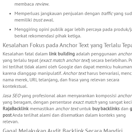
membaca
review
.
Memperluas jangkauan penjualan dengan
traffic
yang su
memiliki
trust
awal.
Menggiring opini publik agar lebih percaya pada produk/j
berkat rekomendasi pihak ketiga.
Kesalahan Fokus pada Anchor Text yang Terlalu Tep
Kesalahan fatal dalam
link building
adalah penggunaan
anchor
yang terlalu tepat (
exact match anchor text
) secara berlebihan. P
ini terlihat tidak alami oleh Google dan dapat memicu hukuman
karena dianggap manipulatif.
Anchor text
harus bervariasi, men
nama merek, URL telanjang, dan frasa yang relevan secara
kontekstual.
Jasa SEO
yang profesional akan menyarankan komposisi
anchor 
yang beragam, dengan persentase
exact match
yang sangat kecil
RajaBacklink
memastikan
anchor text
untuk
buy backlinks
dan
g
post
Anda terlihat alami dan disematkan dalam konteks yang
relevan.
Gagal Melakukan Audit Backlink Secara Mandiri