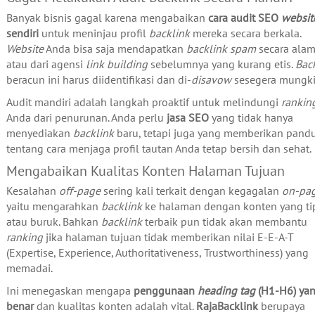
Banyak bisnis gagal karena mengabaikan
cara audit SEO
websit
sendiri
untuk meninjau profil
backlink
mereka secara berkala.
Website
Anda bisa saja mendapatkan
backlink
spam
secara alam
atau dari agensi
link building
sebelumnya yang kurang etis.
Bac
beracun ini harus diidentifikasi dan di-
disavow
sesegera mungki
Audit mandiri adalah langkah proaktif untuk melindungi
rankin
Anda dari penurunan. Anda perlu
jasa SEO
yang tidak hanya
menyediakan
backlink
baru, tetapi juga yang memberikan pand
tentang cara menjaga profil tautan Anda tetap bersih dan sehat.
Mengabaikan Kualitas Konten Halaman Tujuan
Kesalahan
off-page
sering kali terkait dengan kegagalan
on-pa
yaitu mengarahkan
backlink
ke halaman dengan konten yang ti
atau buruk. Bahkan
backlink
terbaik pun tidak akan membantu
ranking
jika halaman tujuan tidak memberikan nilai E-E-A-T
(Expertise, Experience, Authoritativeness, Trustworthiness) yang
memadai.
Ini menegaskan mengapa
penggunaan
heading tag
(H1-H6) ya
benar
dan kualitas konten adalah vital.
RajaBacklink
berupaya