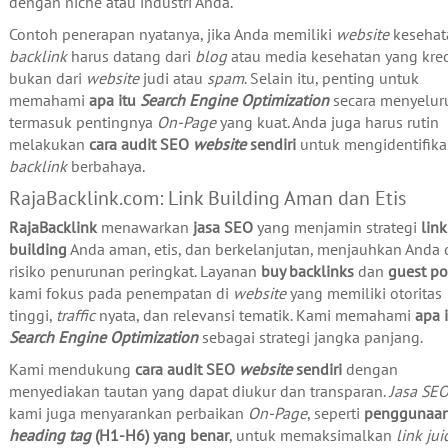
dengan niche atau industri Anda.
Contoh penerapan nyatanya, jika Anda memiliki
website
kesehat
backlink
harus datang dari
blog
atau media kesehatan yang kred
bukan dari
website
judi atau
spam
. Selain itu, penting untuk
memahami
apa itu
Search Engine Optimization
secara menyelur
termasuk pentingnya
On-Page
yang kuat. Anda juga harus rutin
melakukan
cara audit SEO
website
sendiri
untuk mengidentifika
backlink
berbahaya.
RajaBacklink.com: Link Building Aman dan Etis
RajaBacklink
menawarkan
jasa SEO
yang menjamin strategi
link
building
Anda aman, etis, dan berkelanjutan, menjauhkan Anda 
risiko penurunan peringkat. Layanan
buy backlinks
dan
guest po
kami fokus pada penempatan di
website
yang memiliki otoritas
tinggi,
traffic
nyata, dan relevansi tematik. Kami memahami
apa 
Search Engine Optimization
sebagai strategi jangka panjang.
Kami mendukung
cara audit SEO
website
sendiri
dengan
menyediakan tautan yang dapat diukur dan transparan.
Jasa SE
kami juga menyarankan perbaikan
On-Page
, seperti
penggunaa
heading tag
(H1-H6) yang benar
, untuk memaksimalkan
link jui