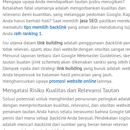
Mengapa upaya Anda mendapatkan tautan justru merugikan?
Kesalahan fatal utamanya adalah mengorbankan kualitas dan
relevansi demi kuantitas, yang melanggar pedoman Google. Ka
Anda harus berhati-hati? Saat memilih
jasa SEO
, pastikan merek
mematuhi
tips memilih backlink
yang aman dan mendukung tu
Anda
raih ranking 1
.
Isu utama dalam
link building
adalah penggunaan
backlink
yan
tidak relevan,
spam
, atau dari
website
dengan otoritas sangat re
Menurut laporan terbaru dari Google Webmaster Guidelines, sk
tautan buatan (
link schemes
) akan dikenakan sanksi yang lebih b
Dampak nyata dari strategi
link building
yang buruk adalah
web
Anda terperosok ke halaman hasil pencarian yang jauh,
menghancurkan upaya
promosi
website
online
lainnya.
Mengatasi Risiko Kualitas dan Relevansi Tautan
Solusi potensial untuk menghindari penurunan peringkat adala
dengan memprioritaskan kualitas, relevansi, dan otoritas
websit
penanam tautan. Anda harus selalu berasumsi bahwa Google ta
persis dari mana setiap
backlink
Anda berasal. Pendekatan logis
adalah mencari
backlink
dari sumber yang benar-benar relevan