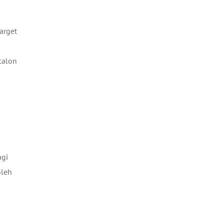
arget
calon
agi
oleh