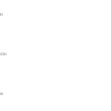
ki
liki
e
ak