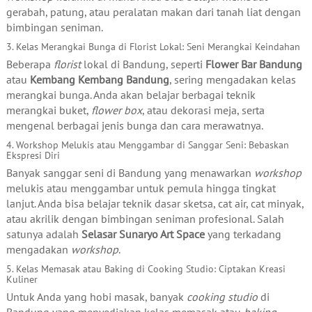
gerabah, patung, atau peralatan makan dari tanah liat dengan
bimbingan seniman.
3. Kelas Merangkai Bunga di Florist Lokal: Seni Merangkai Keindahan
Beberapa
florist
lokal di Bandung, seperti
Flower Bar Bandung
atau
Kembang Kembang Bandung
, sering mengadakan kelas
merangkai bunga. Anda akan belajar berbagai teknik
merangkai buket,
flower box
, atau dekorasi meja, serta
mengenal berbagai jenis bunga dan cara merawatnya.
4. Workshop Melukis atau Menggambar di Sanggar Seni: Bebaskan
Ekspresi Diri
Banyak sanggar seni di Bandung yang menawarkan
workshop
melukis atau menggambar untuk pemula hingga tingkat
lanjut. Anda bisa belajar teknik dasar sketsa, cat air, cat minyak,
atau akrilik dengan bimbingan seniman profesional. Salah
satunya adalah
Selasar Sunaryo Art Space
yang terkadang
mengadakan
workshop
.
5. Kelas Memasak atau Baking di Cooking Studio: Ciptakan Kreasi
Kuliner
Untuk Anda yang hobi masak, banyak
cooking studio
di
Bandung yang menyediakan kelas memasak atau
baking
.