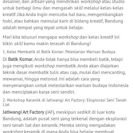
desainer, dan
artisan
yang mendirikan
workshop
atau studio
untuk berbagi ilmu dan mengasah
skill
melalui kelas-kelas
kreatif. Jika Anda ingin mencoba hal baru, mengembangkan
hobi, atau bahkan memulai karir di bidang kreatif, Bandung
adalah tempat yang tepat untuk belajar.
Mari kita telusuri mengapa
workshop
dan kelas kreatif ini
bikin
skill
kamu makin terasah di Bandung!
1. Kelas Membatik di Batik Komar: Pelestarian Warisan Budaya
Di
Batik Komar
, Anda tidak hanya bisa membeli batik, tetapi
juga mengikuti
workshop
membatik. Anda akan diajarkan
teknik dasar membatik tulis atau cap, mulai dari mencanting,
mewarnai, hingga melorod. Ini adalah cara yang
menyenangkan untuk melestarikan warisan budaya Indonesia
dan menciptakan karya seni sendiri.
2. Workshop Keramik di Jatiwangi Art Factory: Eksplorasi Seni Tanah
Liat
Jatiwangi Art Factory
(JAF), meskipun sedikit di luar kota
Bandung, adalah pusat seni yang terkenal dengan eksplorasi
seni tanah liat dan keramik. Mereka sering mengadakan
workshop
keramik di mana Anda bisa belajar membuat