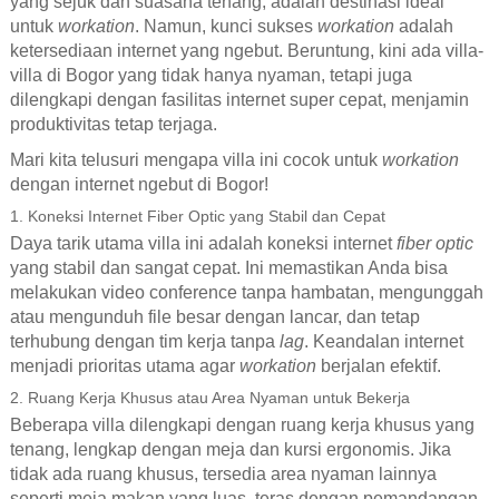
yang sejuk dan suasana tenang, adalah destinasi ideal
untuk
workation
. Namun, kunci sukses
workation
adalah
ketersediaan internet yang ngebut. Beruntung, kini ada villa-
villa di Bogor yang tidak hanya nyaman, tetapi juga
dilengkapi dengan fasilitas internet super cepat, menjamin
produktivitas tetap terjaga.
Mari kita telusuri mengapa villa ini cocok untuk
workation
dengan internet ngebut di Bogor!
1. Koneksi Internet Fiber Optic yang Stabil dan Cepat
Daya tarik utama villa ini adalah koneksi internet
fiber optic
yang stabil dan sangat cepat. Ini memastikan Anda bisa
melakukan video conference tanpa hambatan, mengunggah
atau mengunduh file besar dengan lancar, dan tetap
terhubung dengan tim kerja tanpa
lag
. Keandalan internet
menjadi prioritas utama agar
workation
berjalan efektif.
2. Ruang Kerja Khusus atau Area Nyaman untuk Bekerja
Beberapa villa dilengkapi dengan ruang kerja khusus yang
tenang, lengkap dengan meja dan kursi ergonomis. Jika
tidak ada ruang khusus, tersedia area nyaman lainnya
seperti meja makan yang luas, teras dengan pemandangan,