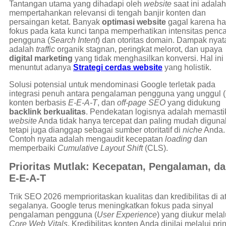
Tantangan utama yang dihadapi oleh
website
saat ini adalah
mempertahankan relevansi di tengah banjir konten dan
persaingan ketat. Banyak
optimasi website
gagal karena h
fokus pada kata kunci tanpa memperhatikan intensitas penca
pengguna (
Search Intent
) dan otoritas domain. Dampak nya
adalah
traffic
organik stagnan, peringkat melorot, dan upaya
digital marketing
yang tidak menghasilkan konversi. Hal ini
menuntut adanya
Strategi cerdas website
yang holistik.
Solusi potensial untuk mendominasi Google terletak pada
integrasi penuh antara pengalaman pengguna yang unggul (
konten berbasis
E-E-A-T
, dan
off-page SEO
yang didukung
backlink berkualitas
. Pendekatan logisnya adalah memasti
website
Anda tidak hanya tercepat dan paling mudah diguna
tetapi juga dianggap sebagai sumber otoritatif di
niche
Anda.
Contoh nyata adalah mengaudit kecepatan
loading
dan
memperbaiki
Cumulative Layout Shift
(CLS).
Prioritas Mutlak: Kecepatan, Pengalaman, d
E-E-A-T
Trik SEO 2026 memprioritaskan kualitas dan kredibilitas di a
segalanya. Google terus meningkatkan fokus pada sinyal
pengalaman pengguna (
User Experience
) yang diukur melal
Core Web Vitals
. Kredibilitas konten Anda dinilai melalui pri