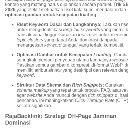
konten yang matang harus dijalankan secara paralel.
Trik S
2026
yang efektif melibatkan riset kata kunci mendalam dan
optimasi gambar untuk kecepatan loading
.
Riset
Keyword
Dasar dan Langkahnya:
Lakukan rise
untuk mengidentifikasi
long-tail keywords
yang memiliki
transaksional tinggi. Gunakan
tools
riset untuk menem
topic clusters
yang dapat Anda dominasi daripada
menargetkan
keyword
tunggal yang terlalu kompetitif.
Optimasi Gambar untuk Kecepatan
Loading
:
Gamba
seringkali menjadi penyebab utama lambatnya
website
Pastikan semua gambar dikompresi, di-format WebP, d
memiliki atribut
alt text
yang deskriptif dan relevan den
keyword
.
Struktur Data Skema dan
Rich Snippets
:
Gunakan
schema markup
yang tepat untuk produk, FAQ, atau
re
agar
website
Anda muncul dengan
rich snippets
di hasi
pencarian. Ini meningkatkan
Click-Through Rate
(CTR
secara signifikan.
RajaBacklink: Strategi Off-Page Jaminan
Dominasi