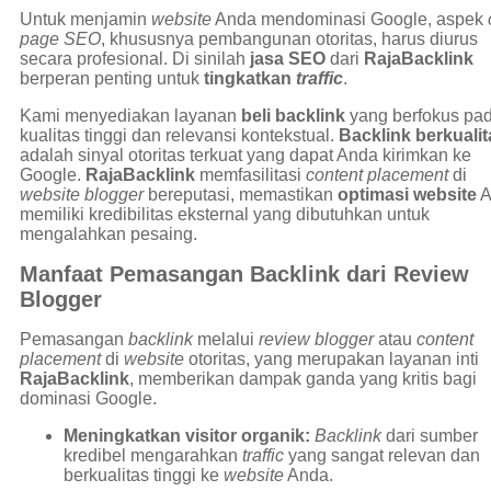
Untuk menjamin
website
Anda mendominasi Google, aspek
page SEO
, khususnya pembangunan otoritas, harus diurus
secara profesional. Di sinilah
jasa SEO
dari
RajaBacklink
berperan penting untuk
tingkatkan
traffic
.
Kami menyediakan layanan
beli backlink
yang berfokus pa
kualitas tinggi dan relevansi kontekstual.
Backlink berkualit
adalah sinyal otoritas terkuat yang dapat Anda kirimkan ke
Google.
RajaBacklink
memfasilitasi
content placement
di
website
blogger
bereputasi, memastikan
optimasi website
A
memiliki kredibilitas eksternal yang dibutuhkan untuk
mengalahkan pesaing.
Manfaat Pemasangan Backlink dari Review
Blogger
Pemasangan
backlink
melalui
review blogger
atau
content
placement
di
website
otoritas, yang merupakan layanan inti
RajaBacklink
, memberikan dampak ganda yang kritis bagi
dominasi Google.
Meningkatkan visitor organik:
Backlink
dari sumber
kredibel mengarahkan
traffic
yang sangat relevan dan
berkualitas tinggi ke
website
Anda.