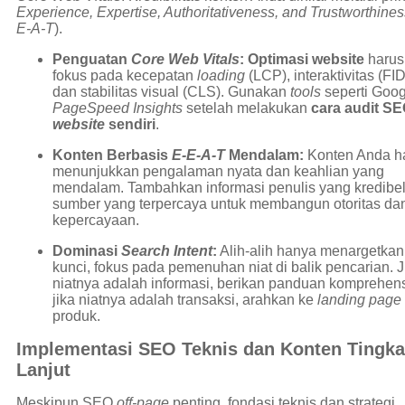
Experience, Expertise, Authoritativeness, and Trustworthines
E-A-T
).
Penguatan
Core Web Vitals
:
Optimasi website
harus
fokus pada kecepatan
loading
(LCP), interaktivitas (FID
dan stabilitas visual (CLS). Gunakan
tools
seperti Goog
PageSpeed Insights
setelah melakukan
cara audit S
website
sendiri
.
Konten Berbasis
E-E-A-T
Mendalam:
Konten Anda h
menunjukkan pengalaman nyata dan keahlian yang
mendalam. Tambahkan informasi penulis yang kredibe
sumber yang terpercaya untuk membangun otoritas da
kepercayaan.
Dominasi
Search Intent
:
Alih-alih hanya menargetkan
kunci, fokus pada pemenuhan niat di balik pencarian. J
niatnya adalah informasi, berikan panduan komprehens
jika niatnya adalah transaksi, arahkan ke
landing page
produk.
Implementasi SEO Teknis dan Konten Tingka
Lanjut
Meskipun SEO
off-page
penting, fondasi teknis dan strategi