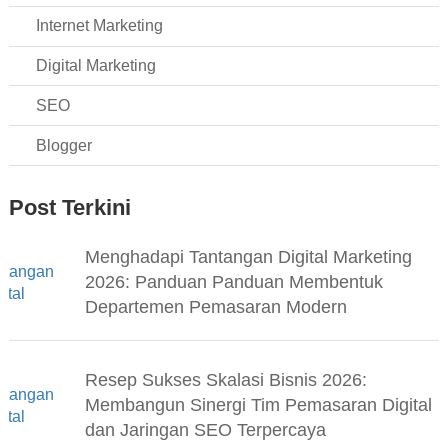
Internet Marketing
Digital Marketing
SEO
Blogger
Post Terkini
Menghadapi Tantangan Digital Marketing
2026: Panduan Panduan Membentuk
Departemen Pemasaran Modern
Resep Sukses Skalasi Bisnis 2026:
Membangun Sinergi Tim Pemasaran Digital
dan Jaringan SEO Terpercaya