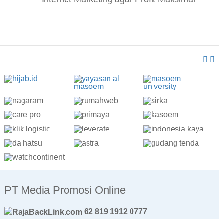
PT Media Promosi Online
62 819 1912 0777