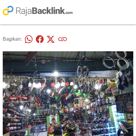
Bagikan: