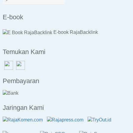
E-book
E-book RajaBacklink
Temukan Kami
Pembayaran
Jaringan Kami