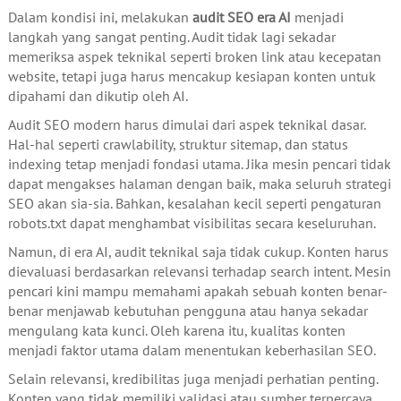
Dalam kondisi ini, melakukan
audit SEO era AI
menjadi
langkah yang sangat penting. Audit tidak lagi sekadar
memeriksa aspek teknikal seperti broken link atau kecepatan
website, tetapi juga harus mencakup kesiapan konten untuk
dipahami dan dikutip oleh AI.
Audit SEO modern harus dimulai dari aspek teknikal dasar.
Hal-hal seperti crawlability, struktur sitemap, dan status
indexing tetap menjadi fondasi utama. Jika mesin pencari tidak
dapat mengakses halaman dengan baik, maka seluruh strategi
SEO akan sia-sia. Bahkan, kesalahan kecil seperti pengaturan
robots.txt dapat menghambat visibilitas secara keseluruhan.
Namun, di era AI, audit teknikal saja tidak cukup. Konten harus
dievaluasi berdasarkan relevansi terhadap search intent. Mesin
pencari kini mampu memahami apakah sebuah konten benar-
benar menjawab kebutuhan pengguna atau hanya sekadar
mengulang kata kunci. Oleh karena itu, kualitas konten
menjadi faktor utama dalam menentukan keberhasilan SEO.
Selain relevansi, kredibilitas juga menjadi perhatian penting.
Konten yang tidak memiliki validasi atau sumber terpercaya