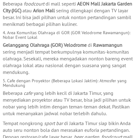
Beberapa
foodcourt
di mall seperti
AEON Mall Jakarta Garden
City (JGC)
atau
Arion Mall
sering dilengkapi dengan TV layar
besar. Ini bisa jadi pilihan untuk nonton pertandingan sambil
menikmati berbagai pilihan kuliner.
4. Area Komunitas Olahraga di GOR (GOR Velodrome Rawamangun):
Nobar Event Lokal
Gelanggang Olahraga (GOR) Velodrome
di
Rawamangun
sering menjadi tempat berkumpulnya komunitas-komunitas
olahraga. Sesekali, mereka mengadakan nonton bareng event
olahraga lokal atau nasional dengan suasana yang sangat
mendukung.
5. Cafe dengan Proyektor (Beberapa Lokasi Jaktim): Atmosfer yang
Mendukung
Beberapa
cafe
yang lebih kecil di Jakarta Timur, yang
menyediakan proyektor atau TV besar, bisa jadi pilihan untuk
nobar yang lebih intim dengan teman-teman dekat. Pastikan
untuk menanyakan jadwal nobar terlebih dahulu.
Tempat nongkrong
sport bar
di Jakarta Timur siap bikin Anda
auto seru nonton bola dan merasakan euforia pertandingan.
Dengan restoran/cafe layar besar,
beer garden
,
foodcourt
mall,