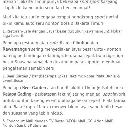
meriah? Jakarta Timur punya beberapa
spot sport bar
yang
siap bikin kamu auto seru dan bersemangat!
Mari kita telusuri mengapa tempat nongkrong
sport bar
ini
bikin kamu auto seru nonton bola di Jakarta Timur!
1. Restoran/Cafe dengan Layar Besar (Cibubur, Rawamangun): Nobar
Liga Favorit
Beberapa restoran atau
cafe
di area
Cibubur
atau
Rawamangun
sering menyediakan layar besar untuk nonton
bareng pertandingan olahraga, terutama sepak bola liga-liga
besar. Suasana ramai dan dukungan para suporter membuat
pengalaman semakin seru.
2. Beer Garden / Bar (Beberapa Lokasi Jaktim): Nobar Piala Dunia &
Event Besar
Beberapa
Beer Garden
atau bar di Jakarta Timur (misal di area
Kelapa Gading
- perbatasan Jaktim) sering menjadi
spot
favorit
untuk nonton bareng event olahraga besar seperti Piala Dunia
atau Piala Eropa. Mereka menyediakan layar yang lebih besar
dan suasana yang lebih hidup.
3. Foodcourt Mall dengan TV Besar (AEON Mall JGC, Arion Mall):
Nonton Sambil Kulineran