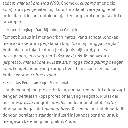
seperti
manual brewing
(V60, Chemex),
cupping
(mencicipi
kopi), atau pengenalan biji kopi. Ini adalah cara yang lebih
intim dan fleksibel untuk belajar tentang kopi dari para ahli di
lapangan.
4. Materi Lengkap: Dari Biji hingga Cangkir
Tempat kursus ini menawarkan materi yang sangat lengkap,
mencakup seluruh perjalanan kopi "dari biji hingga cangkir."
Anda akan belajar tentang jenis-jenis biji kopi, proses
pascapanen,
roasting
, teori
ekstraksi
, teknik menyeduh
(espresso,
manual brew
),
latte art
, hingga
food pairing
dengan
kopi. Pengetahuan yang komprehensif ini akan menjadikan
Anda seorang
coffee expert
.
5. Fasilitas Peralatan Kopi Profesional
Untuk menunjang proses belajar, tempat-tempat ini dilengkapi
dengan peralatan kopi profesional yang lengkap. Mulai dari
mesin
espresso
canggih,
grinder
, timbangan digital,
kettle
,
hingga berbagai alat
manual brew
. Kesempatan untuk berlatih
dengan peralatan standar industri ini sangat penting untuk
mengasah keterampilan praktis Anda.