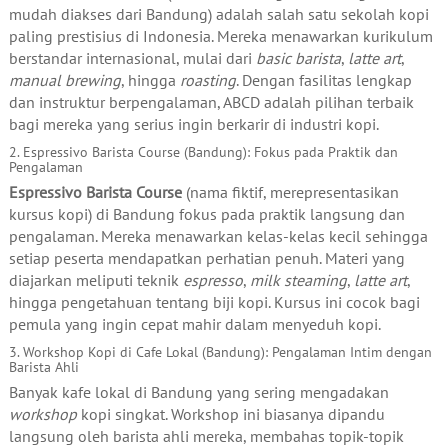
mudah diakses dari Bandung) adalah salah satu sekolah kopi
paling prestisius di Indonesia. Mereka menawarkan kurikulum
berstandar internasional, mulai dari
basic barista
,
latte art
,
manual brewing
, hingga
roasting
. Dengan fasilitas lengkap
dan instruktur berpengalaman, ABCD adalah pilihan terbaik
bagi mereka yang serius ingin berkarir di industri kopi.
2. Espressivo Barista Course (Bandung): Fokus pada Praktik dan
Pengalaman
Espressivo Barista Course
(nama fiktif, merepresentasikan
kursus kopi) di Bandung fokus pada praktik langsung dan
pengalaman. Mereka menawarkan kelas-kelas kecil sehingga
setiap peserta mendapatkan perhatian penuh. Materi yang
diajarkan meliputi teknik
espresso
,
milk steaming
,
latte art
,
hingga pengetahuan tentang biji kopi. Kursus ini cocok bagi
pemula yang ingin cepat mahir dalam menyeduh kopi.
3. Workshop Kopi di Cafe Lokal (Bandung): Pengalaman Intim dengan
Barista Ahli
Banyak kafe lokal di Bandung yang sering mengadakan
workshop
kopi singkat. Workshop ini biasanya dipandu
langsung oleh barista ahli mereka, membahas topik-topik