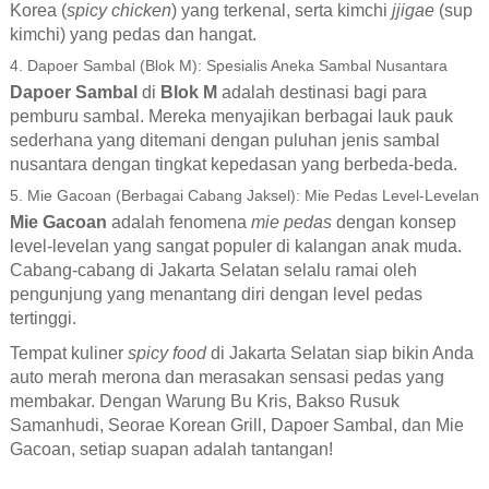
Korea (
spicy chicken
) yang terkenal, serta kimchi
jjigae
(sup
kimchi) yang pedas dan hangat.
4. Dapoer Sambal (Blok M): Spesialis Aneka Sambal Nusantara
Dapoer Sambal
di
Blok M
adalah destinasi bagi para
pemburu sambal. Mereka menyajikan berbagai lauk pauk
sederhana yang ditemani dengan puluhan jenis sambal
nusantara dengan tingkat kepedasan yang berbeda-beda.
5. Mie Gacoan (Berbagai Cabang Jaksel): Mie Pedas Level-Levelan
Mie Gacoan
adalah fenomena
mie pedas
dengan konsep
level-levelan yang sangat populer di kalangan anak muda.
Cabang-cabang di Jakarta Selatan selalu ramai oleh
pengunjung yang menantang diri dengan level pedas
tertinggi.
Tempat kuliner
spicy food
di Jakarta Selatan siap bikin Anda
auto merah merona dan merasakan sensasi pedas yang
membakar. Dengan Warung Bu Kris, Bakso Rusuk
Samanhudi, Seorae Korean Grill, Dapoer Sambal, dan Mie
Gacoan, setiap suapan adalah tantangan!