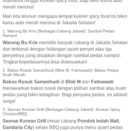
Indonesia hingga
Korean spicy food
, siap bikin kamu auto
merah merona!
Mari kita telusuri mengapa tempat kuliner
spicy food
ini bikin
kamu auto merah merona di Jakarta Selatan!
1. Warung Bu Kris (Berbagai Cabang Jaksel): Sambal Pedas
Nampol
Warung Bu Kris
memiliki banyak cabang di Jakarta Selatan
dan terkenal dengan hidangan ayam penyet atau iga
penyetnya yang disajikan dengan sambal pedas nampol.
Tingkat kepedasannya bisa disesuaikan!
2. Bakso Rusuk Samanhudi (Blok M, Fatmawati): Bakso Pedas
Kuah Merah
Bakso Rusuk Samanhudi
di
Blok M
dan
Fatmawati
menawarkan bakso rusuk dengan pilihan sambal atau kuah
pedas yang bikin ketagihan. Bagi penyuka pedas, ini adalah
surga!
3. Seorae Korean Grill (Berbagai Cabang Jaksel): Korean Spicy
Chicken/BBQ
Seorae Korean Grill
(misal cabang
Pondok Indah Mall
,
Gandaria City
) selain BBQ juga punya menu ayam pedas