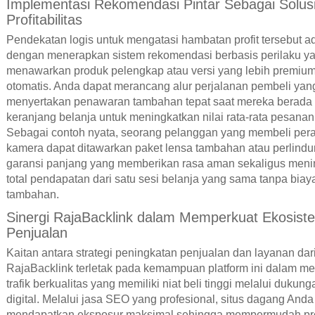
Implementasi Rekomendasi Pintar Sebagai Solus
Profitabilitas
Pendekatan logis untuk mengatasi hambatan profit tersebut a
dengan menerapkan sistem rekomendasi berbasis perilaku y
menawarkan produk pelengkap atau versi yang lebih premiu
otomatis. Anda dapat merancang alur perjalanan pembeli yan
menyertakan penawaran tambahan tepat saat mereka berada
keranjang belanja untuk meningkatkan nilai rata-rata pesana
Sebagai contoh nyata, seorang pelanggan yang membeli per
kamera dapat ditawarkan paket lensa tambahan atau perlind
garansi panjang yang memberikan rasa aman sekaligus meni
total pendapatan dari satu sesi belanja yang sama tanpa biaya
tambahan.
Sinergi RajaBacklink dalam Memperkuat Ekosist
Penjualan
Kaitan antara strategi peningkatan penjualan dan layanan dar
RajaBacklink terletak pada kemampuan platform ini dalam m
trafik berkualitas yang memiliki niat beli tinggi melalui dukung
digital. Melalui jasa SEO yang profesional, situs dagang And
mendapatkan eksposur maksimal sehingga mempermudah pr