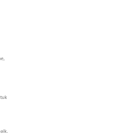
e,
ntuk
aik.