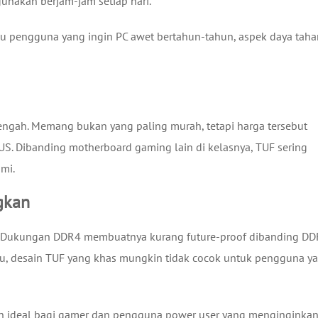
unakan berjam-jam setiap hari.
u pengguna yang ingin PC awet bertahun-tahun, aspek daya tahan
ngah. Memang bukan yang paling murah, tetapi harga tersebut
ASUS. Dibanding motherboard gaming lain di kelasnya, TUF sering
mi.
gkan
n. Dukungan DDR4 membuatnya kurang future-proof dibanding DD
itu, desain TUF yang khas mungkin tidak cocok untuk pengguna y
n ideal bagi gamer dan pengguna power user yang menginginka