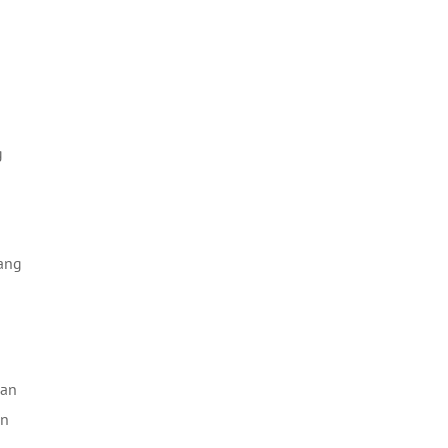
g
ang
ian
an