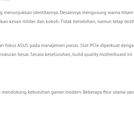
ng menunjukkan identitasnya. Desainnya mengusung warna hitam
n kesan militer dan kokoh. Tidak berlebihan, namun tetap terli
an fokus ASUS pada manajemen panas. Slot PCIe diperkuat deng
ukuran besar. Secara keseluruhan, build quality motherboard ini
ng mendukung kebutuhan gamer modern. Beberapa fitur utama ya