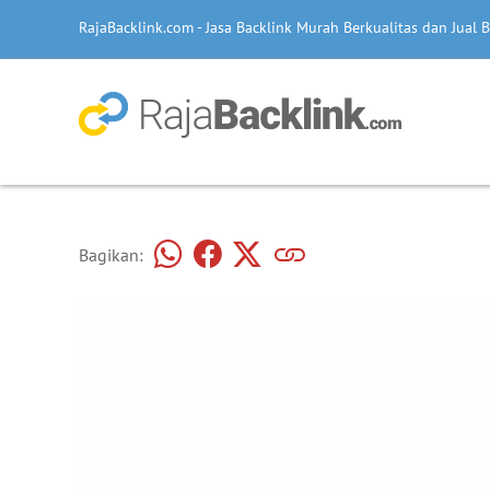
RajaBacklink.com - Jasa Backlink Murah Berkualitas dan Jual B
Bagikan: