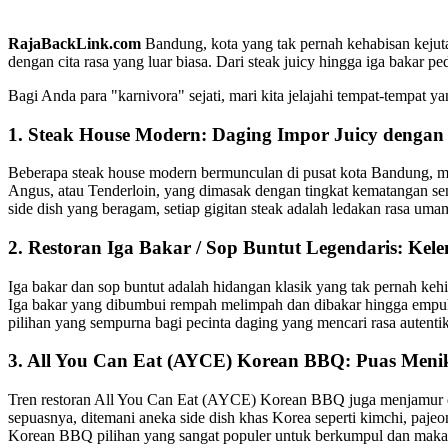
RajaBackLink.com
Bandung, kota yang tak pernah kehabisan kejut
dengan cita rasa yang luar biasa. Dari steak juicy hingga iga bakar
Bagi Anda para "karnivora" sejati, mari kita jelajahi tempat-tempat 
1. Steak House Modern: Daging Impor Juicy denga
Beberapa steak house modern bermunculan di pusat kota Bandung, m
Angus, atau Tenderloin, yang dimasak dengan tingkat kematangan semp
side dish yang beragam, setiap gigitan steak adalah ledakan rasa u
2. Restoran Iga Bakar / Sop Buntut Legendaris: Ke
Iga bakar dan sop buntut adalah hidangan klasik yang tak pernah ke
Iga bakar yang dibumbui rempah melimpah dan dibakar hingga empuk,
pilihan yang sempurna bagi pecinta daging yang mencari rasa autenti
3. All You Can Eat (AYCE) Korean BBQ: Puas Meni
Tren restoran All You Can Eat (AYCE) Korean BBQ juga menjamur di 
sepuasnya, ditemani aneka side dish khas Korea seperti kimchi, pa
Korean BBQ pilihan yang sangat populer untuk berkumpul dan makan