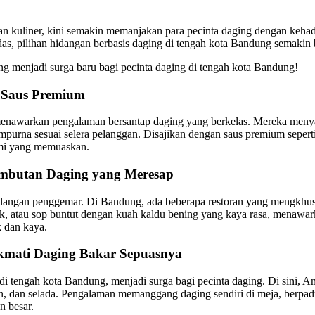
an kuliner, kini semakin memanjakan para pecinta daging dengan keh
 pedas, pilihan hidangan berbasis daging di tengah kota Bandung semak
yang menjadi surga baru bagi pecinta daging di tengah kota Bandung!
n Saus Premium
enawarkan pengalaman bersantap daging yang berkelas. Mereka menyaji
urna sesuai selera pelanggan. Disajikan dengan saus premium seperti 
mami yang memuaskan.
lembutan Daging yang Meresap
hilangan penggemar. Di Bandung, ada beberapa restoran yang mengkhusus
 atau sop buntut dengan kuah kaldu bening yang kaya rasa, menawark
k dan kaya.
kmati Daging Bakar Sepuasnya
tengah kota Bandung, menjadi surga bagi pecinta daging. Di sini, An
jeon, dan selada. Pengalaman memanggang daging sendiri di meja, be
 besar.