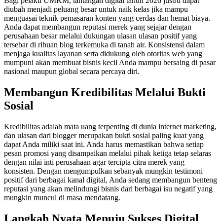
Bagi pelaku UMKM, tantangan digital tahun 2026 justru dapat
diubah menjadi peluang besar untuk naik kelas jika mampu
menguasai teknik pemasaran konten yang cerdas dan hemat biaya.
Anda dapat membangun reputasi merek yang sejajar dengan
perusahaan besar melalui dukungan ulasan ulasan positif yang
tersebar di ribuan blog terkemuka di tanah air. Konsistensi dalam
menjaga kualitas layanan serta didukung oleh otoritas web yang
mumpuni akan membuat bisnis kecil Anda mampu bersaing di pasar
nasional maupun global secara percaya diri.
Membangun Kredibilitas Melalui Bukti
Sosial
Kredibilitas adalah mata uang terpenting di dunia internet marketing,
dan ulasan dari blogger merupakan bukti sosial paling kuat yang
dapat Anda miliki saat ini. Anda harus memastikan bahwa setiap
pesan promosi yang disampaikan melalui pihak ketiga tetap selaras
dengan nilai inti perusahaan agar tercipta citra merek yang
konsisten. Dengan mengumpulkan sebanyak mungkin testimoni
positif dari berbagai kanal digital, Anda sedang membangun benteng
reputasi yang akan melindungi bisnis dari berbagai isu negatif yang
mungkin muncul di masa mendatang.
Langkah Nyata Menuju Sukses Digital