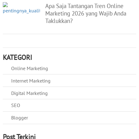
Apa Saja Tantangan Tren Online
Marketing 2026 yang Wajib Anda
Taklukkan?
KATEGORI
Online Marketing
Internet Marketing
Digital Marketing
SEO
Blogger
Post Terkini