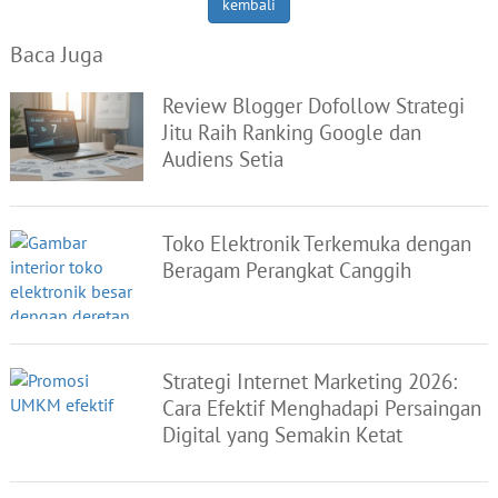
kembali
Baca Juga
Review Blogger Dofollow Strategi
Jitu Raih Ranking Google dan
Audiens Setia
Toko Elektronik Terkemuka dengan
Beragam Perangkat Canggih
Strategi Internet Marketing 2026:
Cara Efektif Menghadapi Persaingan
Digital yang Semakin Ketat