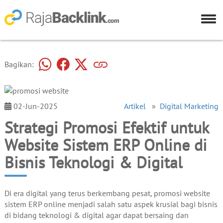
Bagikan:
02-Jun-2025
Artikel
»
Digital Marketing
Strategi Promosi Efektif untuk
Website Sistem ERP Online di
Bisnis Teknologi & Digital
Di era digital yang terus berkembang pesat, promosi website
sistem ERP online menjadi salah satu aspek krusial bagi bisnis
di bidang teknologi & digital agar dapat bersaing dan