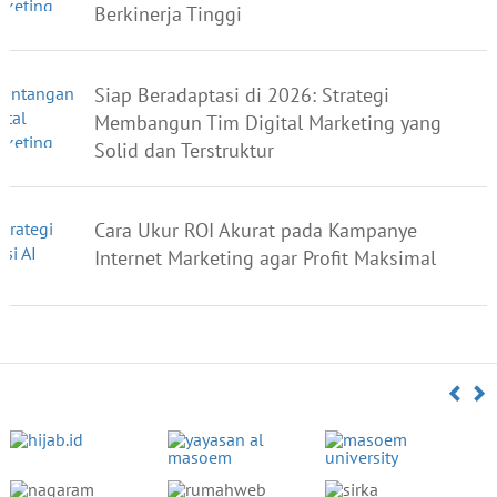
Berkinerja Tinggi
Siap Beradaptasi di 2026: Strategi
Membangun Tim Digital Marketing yang
Solid dan Terstruktur
Cara Ukur ROI Akurat pada Kampanye
Internet Marketing agar Profit Maksimal