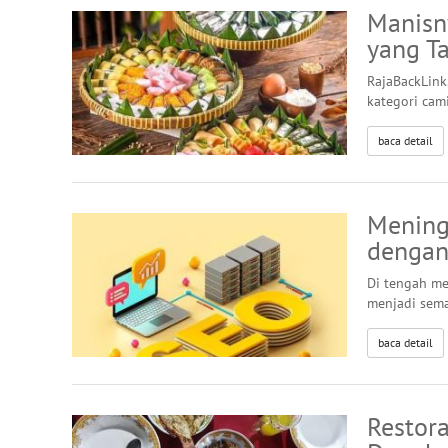
Manisny
yang T
RajaBackLink
kategori cami
baca detail
Meningk
dengan 
Di tengah men
menjadi semak
baca detail
Restora