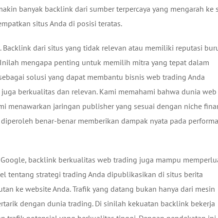
akin banyak backlink dari sumber terpercaya yang mengarah ke s
atkan situs Anda di posisi teratas.
Backlink dari situs yang tidak relevan atau memiliki reputasi bur
. Inilah mengapa penting untuk memilih mitra yang tepat dalam
 sebagai solusi yang dapat membantu bisnis web trading Anda
i juga berkualitas dan relevan. Kami memahami bahwa dunia web
mi menawarkan jaringan publisher yang sesuai dengan niche finan
ang diperoleh benar-benar memberikan dampak nyata pada perform
di Google, backlink berkualitas web trading juga mampu memperlu
l tentang strategi trading Anda dipublikasikan di situs berita
n ke website Anda. Trafik yang datang bukan hanya dari mesin
rtarik dengan dunia trading. Di sinilah kekuatan backlink bekerja