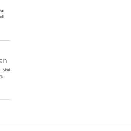
mbu
adi
an
 lokal
g,