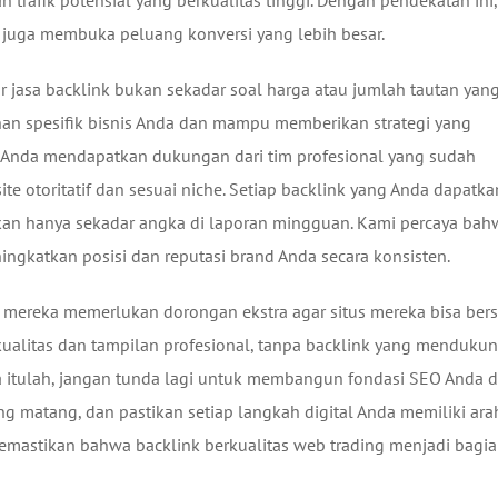
 trafik potensial yang berkualitas tinggi. Dengan pendekatan ini,
i juga membuka peluang konversi yang lebih besar.
r jasa backlink bukan sekadar soal harga atau jumlah tautan yan
an spesifik bisnis Anda dan mampu memberikan strategi yang
 Anda mendapatkan dukungan dari tim profesional yang sudah
otoritatif dan sesuai niche. Setiap backlink yang Anda dapatka
kan hanya sekadar angka di laporan mingguan. Kami percaya bah
ngkatkan posisi dan reputasi brand Anda secara konsisten.
a mereka memerlukan dorongan ekstra agar situs mereka bisa ber
ualitas dan tampilan profesional, tanpa backlink yang mendukun
na itulah, jangan tunda lagi untuk membangun fondasi SEO Anda d
ang matang, dan pastikan setiap langkah digital Anda memiliki ara
memastikan bahwa backlink berkualitas web trading menjadi bagi