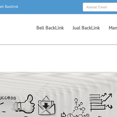
eli Backlink
Beli BackLink
Jual BackLink
Man