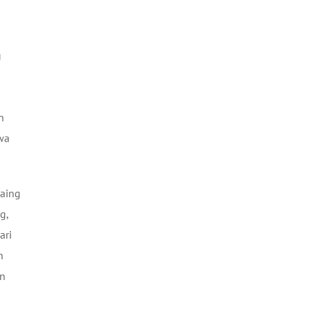
g
n
wa
saing
g,
ari
h
an