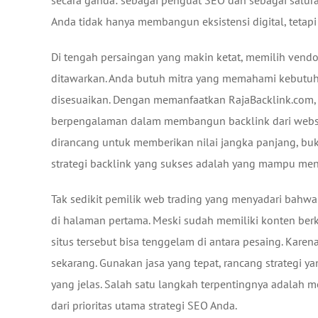
secara ganda: sebagai penguat SEO dan sebagai saluran
Anda tidak hanya membangun eksistensi digital, tetap
Di tengah persaingan yang makin ketat, memilih vendo
ditawarkan. Anda butuh mitra yang memahami kebutuh
disesuaikan. Dengan memanfaatkan RajaBacklink.com,
berpengalaman dalam membangun backlink dari website 
dirancang untuk memberikan nilai jangka panjang, bu
strategi backlink yang sukses adalah yang mampu meni
Tak sedikit pemilik web trading yang menyadari bahw
di halaman pertama. Meski sudah memiliki konten berk
situs tersebut bisa tenggelam di antara pesaing. Kare
sekarang. Gunakan jasa yang tepat, rancang strategi y
yang jelas. Salah satu langkah terpentingnya adalah 
dari prioritas utama strategi SEO Anda.