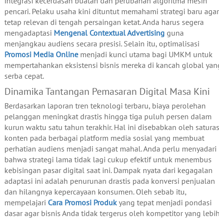
integrasi kecerdasan buatan dan perubahan algoritma mesin
pencari. Pelaku usaha kini dituntut memahami strategi baru agar
tetap relevan di tengah persaingan ketat. Anda harus segera
mengadaptasi
Mengenal Contextual Advertising
guna
menjangkau audiens secara presisi. Selain itu, optimalisasi
Promosi Media Online
menjadi kunci utama bagi UMKM untuk
mempertahankan eksistensi bisnis mereka di kancah global yan
serba cepat.
Dinamika Tantangan Pemasaran Digital Masa Kini
Berdasarkan laporan tren teknologi terbaru, biaya perolehan
pelanggan meningkat drastis hingga tiga puluh persen dalam
kurun waktu satu tahun terakhir. Hal ini disebabkan oleh saturas
konten pada berbagai platform media sosial yang membuat
perhatian audiens menjadi sangat mahal. Anda perlu menyadari
bahwa strategi lama tidak lagi cukup efektif untuk menembus
kebisingan pasar digital saat ini. Dampak nyata dari kegagalan
adaptasi ini adalah penurunan drastis pada konversi penjualan
dan hilangnya kepercayaan konsumen. Oleh sebab itu,
mempelajari
Cara Promosi Produk
yang tepat menjadi pondasi
dasar agar bisnis Anda tidak tergerus oleh kompetitor yang lebi