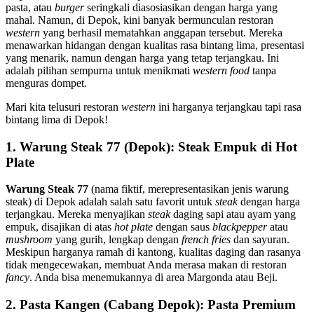
pasta, atau
burger
seringkali diasosiasikan dengan harga yang
mahal. Namun, di Depok, kini banyak bermunculan restoran
western
yang berhasil mematahkan anggapan tersebut. Mereka
menawarkan hidangan dengan kualitas rasa bintang lima, presentasi
yang menarik, namun dengan harga yang tetap terjangkau. Ini
adalah pilihan sempurna untuk menikmati
western food
tanpa
menguras dompet.
Mari kita telusuri restoran
western
ini harganya terjangkau tapi rasa
bintang lima di Depok!
1. Warung Steak 77 (Depok): Steak Empuk di Hot
Plate
Warung Steak 77
(nama fiktif, merepresentasikan jenis warung
steak) di Depok adalah salah satu favorit untuk
steak
dengan harga
terjangkau. Mereka menyajikan
steak
daging sapi atau ayam yang
empuk, disajikan di atas
hot plate
dengan saus
blackpepper
atau
mushroom
yang gurih, lengkap dengan
french fries
dan sayuran.
Meskipun harganya ramah di kantong, kualitas daging dan rasanya
tidak mengecewakan, membuat Anda merasa makan di restoran
fancy
. Anda bisa menemukannya di area Margonda atau Beji.
2. Pasta Kangen (Cabang Depok): Pasta Premium