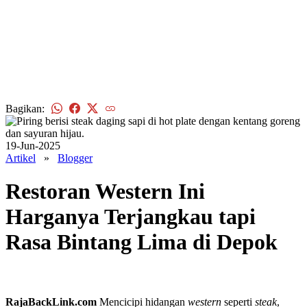
Bagikan:
19-Jun-2025
Artikel
»
Blogger
Restoran Western Ini
Harganya Terjangkau tapi
Rasa Bintang Lima di Depok
RajaBackLink.com
Mencicipi hidangan
western
seperti
steak
,