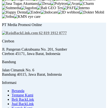
PT Media Promosi Online
62 819 1912 0777
Cirebon
Jl. Pangeran Cakrabuana No. 201, Sumber
Cirebon 45171, Jawa Barat, Indonesia
Bandung
Jalan Cimanuk No. 6
Bandung 40115, Jawa Barat, Indonesia
Informasi
Beranda
Tentang Kami
Beli BackLink
Jual BackLink