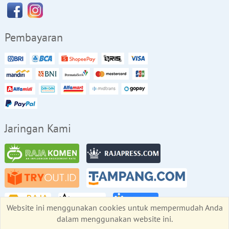
Pembayaran
Jaringan Kami
Website ini menggunakan cookies untuk mempermudah Anda
dalam menggunakan website ini.